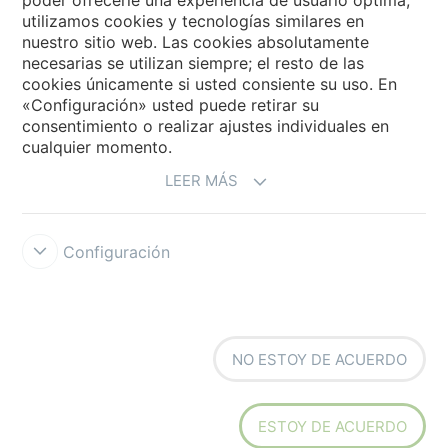
utilizamos cookies y tecnologías similares en
Forbo Movement Systems
nuestro sitio web. Las cookies absolutamente
necesarias se utilizan siempre; el resto de las
cookies únicamente si usted consiente su uso. En
«Configuración» usted puede retirar su
Selecciona un país
consentimiento o realizar ajustes individuales en
cualquier momento.
Selecciona el país
LEER MÁS
Configuración
Forbo Integrity Line
Condiciones de uso
Protección de datos
NO ESTOY DE ACUERDO
Cookies
Configuración de cookies
ESTOY DE ACUERDO
creating better environments