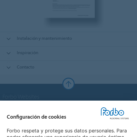
Instalación y mantenimiento
Inspiración
Contacto
Forbo Websites
Grupo Forbo
Configuración de cookies
Forbo Flooring Systems
Forbo respeta y protege sus datos personales. Para
poder ofrecerle una experiencia de usuario óptima,