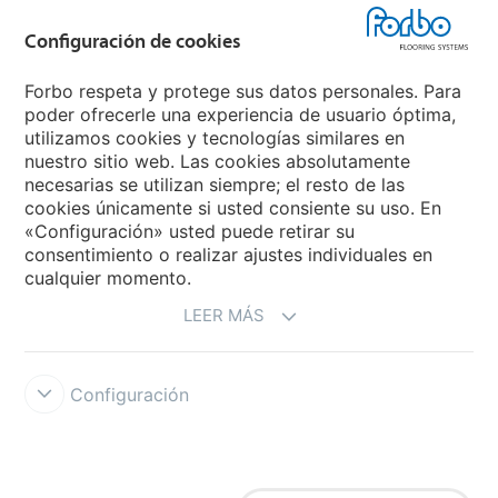
Grupo Forbo
Configuración de cookies
Forbo Flooring Systems
Forbo respeta y protege sus datos personales. Para
poder ofrecerle una experiencia de usuario óptima,
utilizamos cookies y tecnologías similares en
Forbo Movement Systems
nuestro sitio web. Las cookies absolutamente
necesarias se utilizan siempre; el resto de las
cookies únicamente si usted consiente su uso. En
«Configuración» usted puede retirar su
Selecciona un país
consentimiento o realizar ajustes individuales en
cualquier momento.
Selecciona el país
LEER MÁS
Configuración