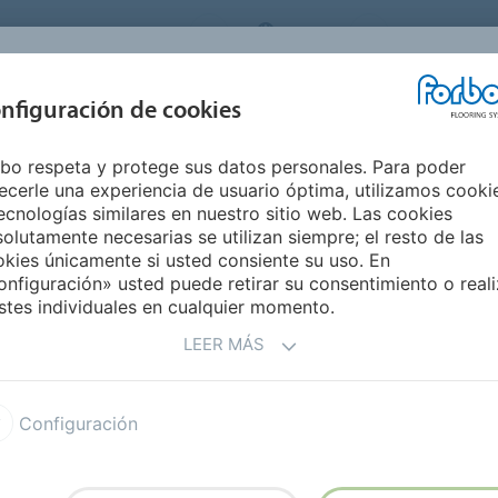
ORBO FLOORING SYSTEMS
SPAIN
Medio Ambie
INSPIRACIÓN Y
nfiguración de cookies
S
SEGMENTOS
SOSTENIBILIDAD
REFERENCIAS
M
bo respeta y protege sus datos personales. Para poder
o de Seguridad
Surestep Wood
ecerle una experiencia de usuario óptima, utilizamos cooki
ecnologías similares en nuestro sitio web. Las cookies
olutamente necesarias se utilizan siempre; el resto de las
kies únicamente si usted consiente su uso. En
nfiguración» usted puede retirar su consentimiento o reali
stes individuales en cualquier momento.
LEER MÁS
tra gama de pavimentos de
 ambiente cálido a todos
Configuración
cto claro y nítido gracias al