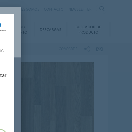
nte
QUIÉNES SOMOS
CONTACTO
NEWSLETTER
INSTALACIÓN Y
BUSCADOR DE
DESCARGAS
ANTENIMIENTO
PRODUCTO
COMPARTIR
es
zar