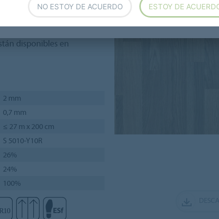
NO ESTOY DE ACUERDO
ESTOY DE ACUERD
que también garantizan la
stán disponibles en
2 mm
0,7 mm
≤ 27 m x 200 cm
S 5010-Y10R
26%
24%
100%
DESCA