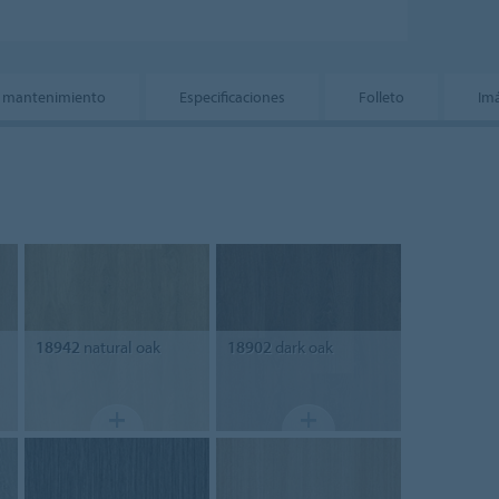
 y mantenimiento
Especificaciones
Folleto
Im
18942
natural oak
18902
dark oak