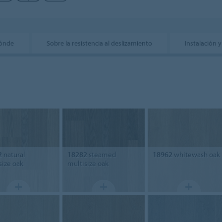
dónde
Sobre la resistencia al deslizamiento
Instalación
2
natural
18282
steamed
18962
whitewash oak
size oak
multisize oak