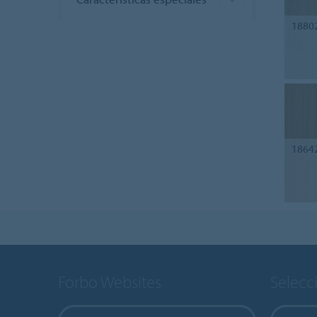
1880
1864
Forbo Websites
Selecc