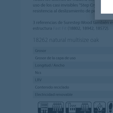
uso de los casi invisibles "Step Crystals", 
resistencia al deslizamiento de por vida.
3 referencias de Surestep Wood también e
estructura
Fast Fit
(18802, 18942, 18572).
18262
natural multisize oak
Grosor
Grosor de la capa de uso
Longitud / Ancho
Ncs
LRV
Contenido reciclado
Electricidad renovable