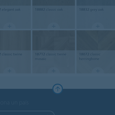
2
elegant oak
18882
classic oak
18832
grey oak
2
classic twine
18712
classic twine
18072
classic
mosaïc
herringbone
iona un país