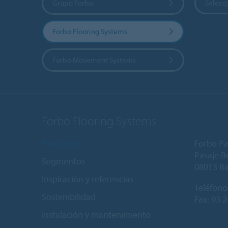
Grupo Forbo
Selecci
Forbo Flooring Systems
Forbo Movement Systems
Forbo Flooring Systems
Productos
Forbo Pa
Pasaje Bo
Segmentos
08013 B
Inspiración y referencias
Teléfono
Sostenibilidad
Fax: 93 
Instalación y mantenimiento