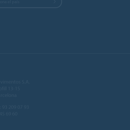
ona el país
vimentos S.A.
fill 13-15
arcelona
:
93 209 07 93
245 69 60