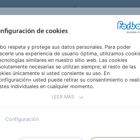
ORBO FLOORING SYSTEMS
SPAIN
Medio Ambie
INSPIRACIÓN Y
nfiguración de cookies
S
SEGMENTOS
SOSTENIBILIDAD
REFERENCIAS
M
bo respeta y protege sus datos personales. Para poder
o de Seguridad
Surestep Star
ecerle una experiencia de usuario óptima, utilizamos cooki
ecnologías similares en nuestro sitio web. Las cookies
olutamente necesarias se utilizan siempre; el resto de las
kies únicamente si usted consiente su uso. En
nfiguración» usted puede retirar su consentimiento o reali
stes individuales en cualquier momento.
LEER MÁS
tonos contemporáneos del
ecen toques de blanco,
Configuración
ños tienen un aspecto
tes antideslizantes Step