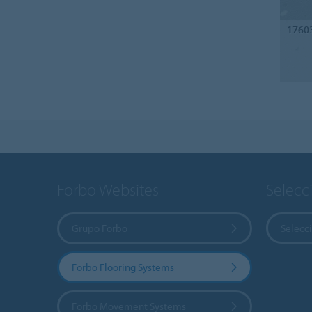
1760
Forbo Websites
Selecc
Grupo Forbo
Selecci
Forbo Flooring Systems
Forbo Movement Systems