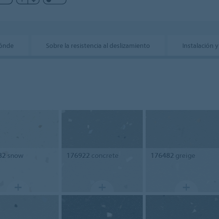
dónde
Sobre la resistencia al deslizamiento
Instalación
82
snow
176922
concrete
176482
greige