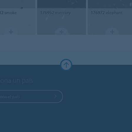
32
smoke
176952
mercury
176972
elephant
iona un país
ona el país