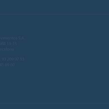
vimentos S.A.
fill 13-15
arcelona
:
93 209 07 93
245 69 60