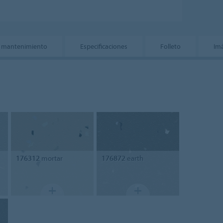
 y mantenimiento
Especificaciones
Folleto
Im
176312
mortar
176872
earth