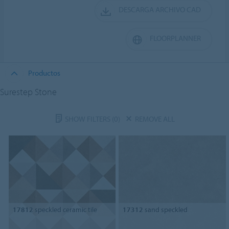
DESCARGA ARCHIVO CAD
FLOORPLANNER
Productos
Surestep Stone
SHOW FILTERS
(0)
REMOVE ALL
17812
speckled ceramic tile
17312
sand speckled