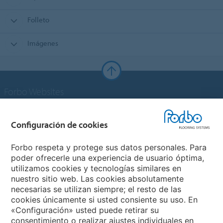
Folleto
Imágenes
Forbo Websites
Grupo Forbo
Configuración de cookies
Forbo Flooring Systems
Forbo respeta y protege sus datos personales. Para
poder ofrecerle una experiencia de usuario óptima,
utilizamos cookies y tecnologías similares en
Forbo Movement Systems
nuestro sitio web. Las cookies absolutamente
necesarias se utilizan siempre; el resto de las
cookies únicamente si usted consiente su uso. En
«Configuración» usted puede retirar su
Selecciona un país
consentimiento o realizar ajustes individuales en