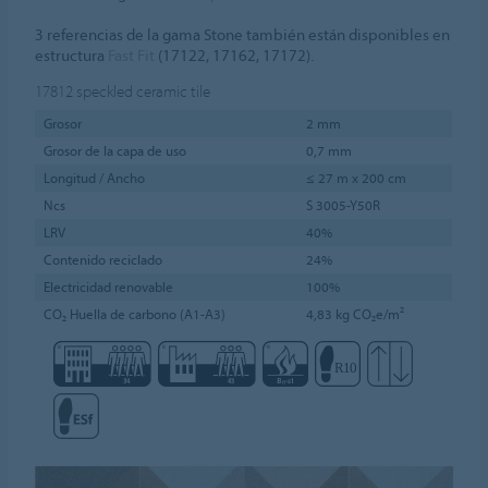
3 referencias de la gama Stone también están disponibles en
estructura
Fast Fit
(17122, 17162, 17172).
17812
speckled ceramic tile
Grosor
2 mm
Grosor de la capa de uso
0,7 mm
Longitud / Ancho
≤ 27 m x 200 cm
Ncs
S 3005-Y50R
LRV
40%
Contenido reciclado
24%
Electricidad renovable
100%
CO₂ Huella de carbono (A1-A3)
4,83 kg CO₂e/m²