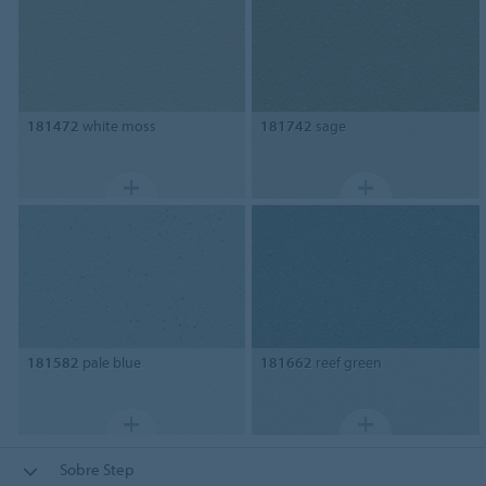
181472
white moss
181742
sage
181582
pale blue
181662
reef green
Sobre Step