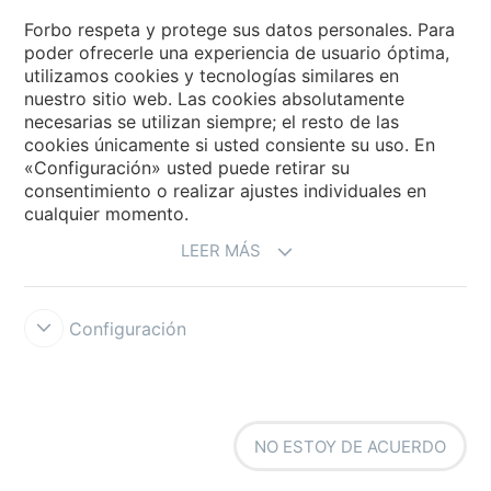
Forbo Flooring Systems
Forbo respeta y protege sus datos personales. Para
poder ofrecerle una experiencia de usuario óptima,
utilizamos cookies y tecnologías similares en
Forbo Movement Systems
nuestro sitio web. Las cookies absolutamente
necesarias se utilizan siempre; el resto de las
cookies únicamente si usted consiente su uso. En
«Configuración» usted puede retirar su
Selecciona un país
consentimiento o realizar ajustes individuales en
cualquier momento.
Selecciona el país
LEER MÁS
Configuración
Forbo Integrity Line
Condiciones de uso
Protección de datos
NO ESTOY DE ACUERDO
Cookies
Configuración de cookies