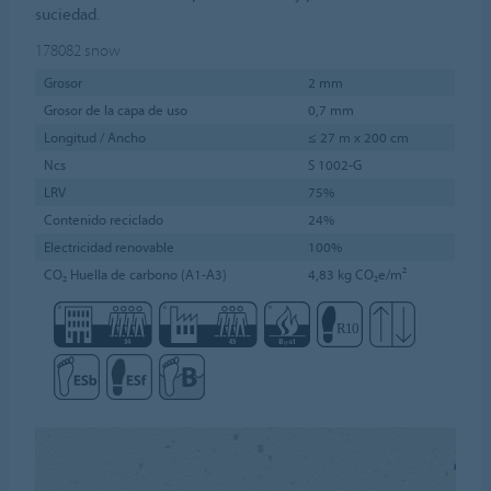
suciedad.
178082
snow
Grosor
2 mm
Grosor de la capa de uso
0,7 mm
Longitud / Ancho
≤ 27 m x 200 cm
Ncs
S 1002-G
LRV
75%
Contenido reciclado
24%
Electricidad renovable
100%
CO₂ Huella de carbono (A1-A3)
4,83 kg CO₂e/m²