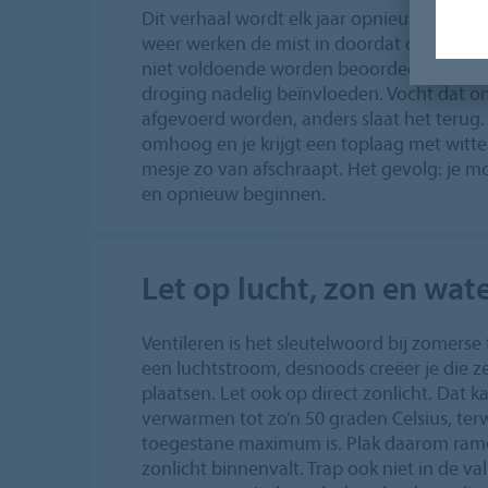
Dit verhaal wordt elk jaar opnieuw verteld
weer werken de mist in doordat de klima
niet voldoende worden beoordeeld. Een h
droging nadelig beïnvloeden. Vocht dat
afgevoerd worden, anders slaat het terug.
omhoog en je krijgt een toplaag met witte 
mesje zo van afschraapt. Het gevolg: je m
en opnieuw beginnen.
Let op lucht, zon en wat
Ventileren is het sleutelwoord bij zomers
een luchtstroom, desnoods creëer je die ze
plaatsen. Let ook op direct zonlicht. Dat k
verwarmen tot zo’n 50 graden Celsius, terw
toegestane maximum is. Plak daarom rame
zonlicht binnenvalt. Trap ook niet in de v