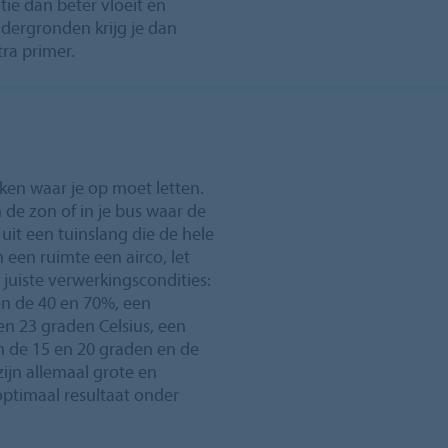
ie dan beter vloeit en
dergronden krijg je dan
ra primer.
ken waar je op moet letten.
n de zon of in je bus waar de
it een tuinslang die de hele
n een ruimte een airco, let
juiste verwerkingscondities:
en de 40 en 70%, een
n 23 graden Celsius, een
n de 15 en 20 graden en de
ijn allemaal grote en
ptimaal resultaat onder