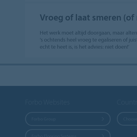
Vroeg of laat smeren (of 
Het werk moet altijd doorgaan, maar alter
’s ochtends heel vroeg te egaliseren of juis
echt te heet is, is het advies: niet doen!’
Forbo Websites
Countr
Forbo Group
Choose
Forbo Flooring Systems