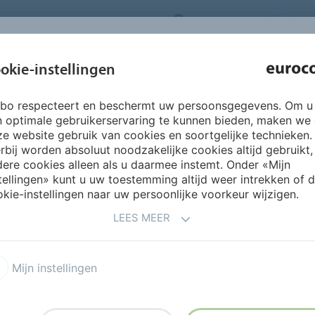
NEDERLANDS
CO
INSPIRATIE &
okie-instellingen
OVER ONS
PRODUCTEN
SERVICES
REFERENTIES
rbo respecteert en beschermt uw persoonsgegevens. Om u
oe te egaliseren onder zomerse omstandigheden
n optimale gebruikerservaring te kunnen bieden, maken we
e website gebruik van cookies en soortgelijke technieken.
rbij worden absoluut noodzakelijke cookies altijd gebruikt,
EN ONDER ZOMERSE OMST
ere cookies alleen als u daarmee instemt. Onder «Mijn
tellingen» kunt u uw toestemming altijd weer intrekken of 
kie-instellingen naar uw persoonlijke voorkeur wijzigen.
met warme dagen, zonlicht en
esultaat van je egalisatie
LEES MEER
Mijn instellingen
lekken