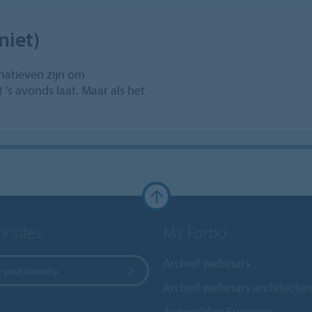
niet)
natieven zijn om
t ’s avonds laat. Maar als het
y sites
My Forbo
Archief webinars
 your country
Archief webinars architecten
Aanmelden Eurovisie