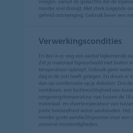
voegen, vanuit de gedachte dat de egalisat
minder snel droogt. Met sterk zuigende on
geheid ontmenging. Gebruik liever een ext
Verwerkingscondities
En dan is er nog een aantal bijkomende za
Zet je materiaal bijvoorbeeld niet buiten i
temperatuur oploopt. Gebruik geen water u
dag in de zon heeft gelegen. En draait er i
dan op condensatie op je dekvloer. Dus de 
ventileren, een luchtvochtigheid van tuss
omgevingstemperatuur van tussen de 18 e
materiaal- en vloertemperatuur van tusse
juiste hoeveelheid water aanhouden. Het z
minder grote aandachtspunten voor een o
zomerse omstandigheden.