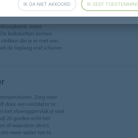
IK GA NIET AKKOORD
IK GEEF TOESTEMMIN
. En toch gaan er elke zomer
tologische omstandigheden
oge luchtvochtigheid kan je
 omhoogkomt, moet
 De kalkdeeltjes komen
vlekken die je er met een
oet de toplaag eraf schuren
er
e temperaturen. Zorg voor
lf door een ventilator te
an het vloeroppervlak al snel
ijl 20 graden echt het
n af waardoor direct
al om meer water toe te