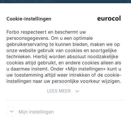
Forbo Movement Systems
Cookie-instellingen
Country sites
Forbo respecteert en beschermt uw
persoonsgegevens. Om u een optimale
Choose your country
gebruikerservaring te kunnen bieden, maken we op
onze website gebruik van cookies en soortgelijke
technieken. Hierbij worden absoluut noodzakelijke
cookies altijd gebruikt, en andere cookies alleen als
My Forbo
u daarmee instemt. Onder «Mijn instellingen» kunt u
Archief webinars
uw toestemming altijd weer intrekken of de cookie-
instellingen naar uw persoonlijke voorkeur wijzigen.
Archief webinars architecten
LEES MEER
Aanmelden Eurovisie
Mijn instellingen