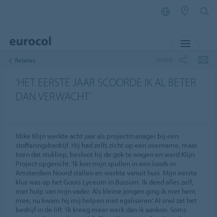
MENU
SHARE
Relaties
‘HET EERSTE JAAR SCOORDE IK AL BETER
DAN VERWACHT’
Mike Klijn werkte acht jaar als projectmanager bij een
stofferingsbedrijf. Hij had zelfs zicht op een overname, maar
toen dat stukliep, besloot hij de gok te wagen en werd Klijn
Project opgericht. ‘Ik kon mijn spullen in een loods in
Amsterdam Noord stallen en werkte vanuit huis. Mijn eerste
klus was op het Goois Lyceum in Bussum. Ik deed alles zelf,
met hulp van mijn vader. Als kleine jongen ging ik met hem
mee, nu kwam hij mij helpen met egaliseren.’ Al snel zat het
bedrijf in de lift. ‘Ik kreeg meer werk dan ik aankon. Soms