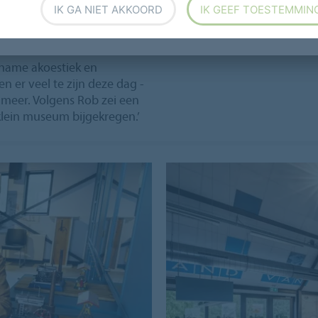
nbrengen van de
IK GA NIET AKKOORD
IK GEEF TOESTEMMIN
ualityfloor uit Zoetermeer.
loer, diverse objecten,
s indrukwekkend. De ruimte
ename akoestiek en
en er veel te zijn deze dag -
r meer. Volgens Rob zei een
 klein museum bijgekregen.’