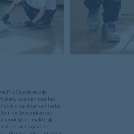
r Eric Duyvis en zijn
mMakers, kwamen met het
 mooie vloeivloer van Forbo
nten, die bovendien een
svriendelijk en makkelijk
aal per week gaat de
, de vloer ligt er intussen