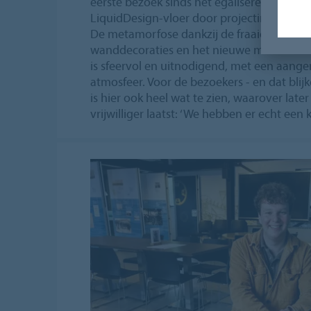
eerste bezoek sinds het egaliseren en aa
LiquidDesign-vloer door projectinrichter Q
De metamorfose dankzij de fraaie nieuwe v
wanddecoraties en het nieuwe meubilair i
is sfeervol en uitnodigend, met een aang
atmosfeer. Voor de bezoekers - en dat blijk
is hier ook heel wat te zien, waarover late
vrijwilliger laatst: ‘We hebben er echt een