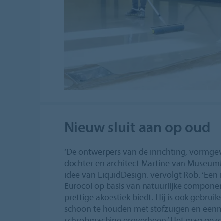
Nieuw sluit aan op oud
‘De ontwerpers van de inrichting, vormgeve
dochter en architect Martine van Museu
idee van LiquidDesign’, vervolgt Rob. ‘Een
Eurocol op basis van natuurlijke compone
prettige akoestiek biedt. Hij is ook gebruik
schoon te houden met stofzuigen en eenm
schrobmachine eroverheen.’ Het mag gezegd