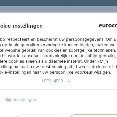
NEDERLANDS
CO
INSPIRATIE &
okie-instellingen
OVER ONS
PRODUCTEN
SERVICES
REFERENTIES
rbo respecteert en beschermt uw persoonsgegevens. Om u
ederlands Stoommachinemuseum Medemblik
n optimale gebruikerservaring te kunnen bieden, maken we
e website gebruik van cookies en soortgelijke technieken.
rbij worden absoluut noodzakelijke cookies altijd gebruikt,
HT EEN KLEIN MUSEUM BI
ere cookies alleen als u daarmee instemt. Onder «Mijn
tellingen» kunt u uw toestemming altijd weer intrekken of 
kie-instellingen naar uw persoonlijke voorkeur wijzigen.
LEES MEER
met flinke plensbuien,
b Bes. Als coördinator van
tieproces van het
Mijn instellingen
s duidelijk blij met het
errast, want dit is ons