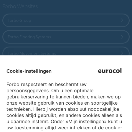
Forbo Websites
Forbo Group
Forbo Flooring Systems
Forbo Movement Systems
Cookie-instellingen
Country sites
Forbo respecteert en beschermt uw
persoonsgegevens. Om u een optimale
Choose your country
gebruikerservaring te kunnen bieden, maken we op
onze website gebruik van cookies en soortgelijke
technieken. Hierbij worden absoluut noodzakelijke
cookies altijd gebruikt, en andere cookies alleen als
My Forbo
u daarmee instemt. Onder «Mijn instellingen» kunt u
Archief webinars
uw toestemming altijd weer intrekken of de cookie-