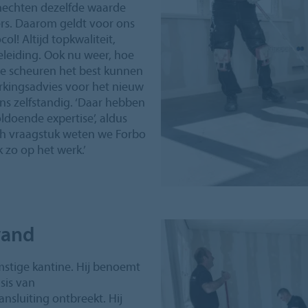
 hechten dezelfde waarde
ers. Daarom geldt voor ons
ol! Altijd topkwaliteit,
eleiding. Ook nu weer, hoe
ie scheuren het best kunnen
rkingsadvies voor het nieuw
s zelfstandig. ‘Daar hebben
oldoende expertise’, aldus
sch vraagstuk weten we Forbo
k zo op het werk.’
wand
mstige kantine. Hij benoemt
sis van
sluiting ontbreekt. Hij