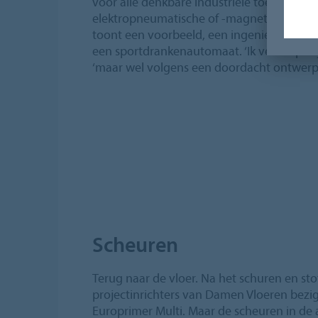
voor alle denkbare industriële toepassing
elektropneumatische of -magnetische ventie
toont een voorbeeld, een ingenieus verd
een sportdrankenautomaat. ‘Ik verkoop tege
‘maar wel volgens een doordacht ontwerp.
Scheuren
Terug naar de vloer. Na het schuren en sto
projectinrichters van Damen Vloeren bezi
Europrimer Multi. Maar de scheuren in de 