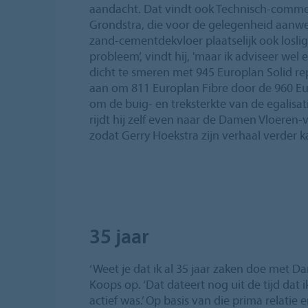
aandacht. Dat vindt ook Technisch-commer
Grondstra, die voor de gelegenheid aanwezig
zand-cementdekvloer plaatselijk ook losli
probleem’, vindt hij, 'maar ik adviseer wel
dicht te smeren met 945 Europlan Solid re
aan om 811 Europlan Fibre door de 960 E
om de buig- en treksterkte van de egalisat
rijdt hij zelf even naar de Damen Vloeren
zodat Gerry Hoekstra zijn verhaal verder 
35 jaar
‘Weet je dat ik al 35 jaar zaken doe met D
Koops op. ‘Dat dateert nog uit de tijd dat
actief was.’ Op basis van die prima relatie e