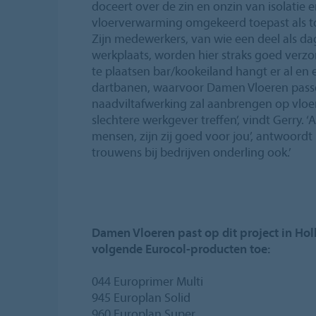
doceert over de zin en onzin van isolatie e
vloerverwarming omgekeerd toepast als t
Zijn medewerkers, van wie een deel als da
werkplaats, worden hier straks goed verz
te plaatsen bar/kookeiland hangt er al en 
dartbanen, waarvoor Damen Vloeren pass
naadviltafwerking zal aanbrengen op vloer
slechtere werkgever treffen’, vindt Gerry. ‘
mensen, zijn zij goed voor jou’, antwoordt 
trouwens bij bedrijven onderling ook.’
Damen Vloeren past op dit project in Ho
volgende Eurocol-producten toe:
044 Europrimer Multi
945 Europlan Solid
960 Europlan Super