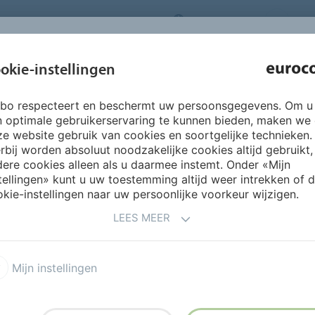
NEDERLANDS
CO
INSPIRATIE &
okie-instellingen
OVER ONS
PRODUCTEN
SERVICES
REFERENTIES
rbo respecteert en beschermt uw persoonsgegevens. Om u
amen Vloeren projectinrichting
n optimale gebruikerservaring te kunnen bieden, maken we
e website gebruik van cookies en soortgelijke technieken.
rbij worden absoluut noodzakelijke cookies altijd gebruikt,
T DOEN WE MET EUROCOL!
ere cookies alleen als u daarmee instemt. Onder «Mijn
tellingen» kunt u uw toestemming altijd weer intrekken of 
kie-instellingen naar uw persoonlijke voorkeur wijzigen.
LEES MEER
pand van ICH B.V. in
 in elektromagnetische en
bedrijf heb ik overgedaan aan
Mijn instellingen
, in dit nieuwe pand, begin ik
bled’ maatwerkoplossingen