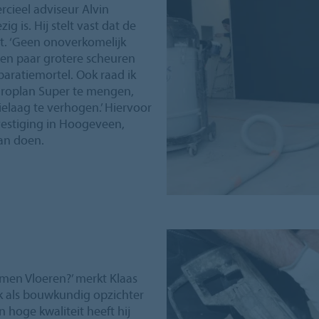
cieel adviseur Alvin
 is. Hij stelt vast dat de
gt. ‘Geen onoverkomelijk
 een paar grotere scheuren
paratiemortel. Ook raad ik
uroplan Super te mengen,
ielaag te verhogen.’ Hiervoor
-vestiging in Hoogeveen,
kan doen.
amen Vloeren?’ merkt Klaas
 ik als bouwkundig opzichter
n hoge kwaliteit heeft hij