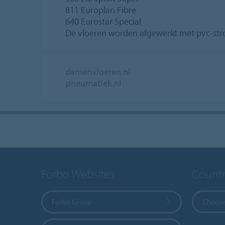
811 Europlan Fibre
640 Eurostar Special
De vloeren worden afgewerkt met pvc-str
damenvloeren.nl
pneumatiek.nl
Forbo Websites
Countr
Forbo Group
Choose