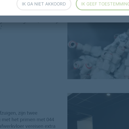
en.’ Geassembleerde
IK GA NIET AKKOORD
IK GEEF TOESTEMMIN
len in installaties. Klaas
eel- en mengsysteem voor
nwoordig lucht’, lacht hij,
’
fzuigen, zijn twee
g met het primen met 044
afwerkvloer vereisen extra