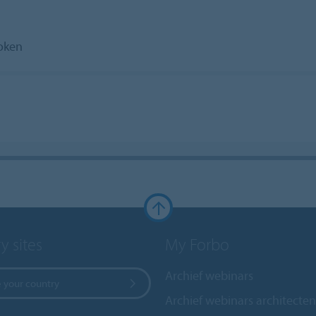
oken
y sites
My Forbo
Archief webinars
 your country
Archief webinars architecten