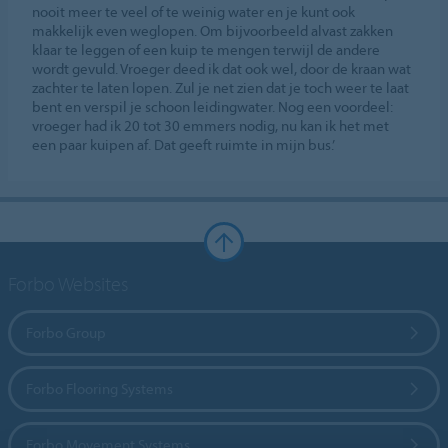
nooit meer te veel of te weinig water en je kunt ook
makkelijk even weglopen. Om bijvoorbeeld alvast zakken
klaar te leggen of een kuip te mengen terwijl de andere
wordt gevuld. Vroeger deed ik dat ook wel, door de kraan wat
zachter te laten lopen. Zul je net zien dat je toch weer te laat
bent en verspil je schoon leidingwater. Nog een voordeel:
vroeger had ik 20 tot 30 emmers nodig, nu kan ik het met
een paar kuipen af. Dat geeft ruimte in mijn bus.’
Forbo Websites
Forbo Group
Forbo Flooring Systems
Forbo Movement Systems