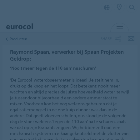
MENU
SHARE
Producten
Raymond Spaan, verwerker bij Spaan Projekten
Geldrop:
‘Nooit meer ‘tegen de 110 aan’ naschuren’
‘De Eurocol-waterdoseermeter is ideaal. Je stelt hem in,
drukt op de knop en het loopt. Dat betekent: nooit meer
wachten en altijd precies de juiste hoeveelheid water, terwijl
je tussendoor bijvoorbeeld een andere emmer staat te
mixen. Voorheen kon het nog weleens gebeuren dat je
egalisatiemengsel in de ene kuip dunner was dan in de
andere. Dat geeft vloeiverschillen, dus stond je de volgende
dag de vloer weleens ‘tegen de 110 aan’ na te schuren, zoals
we dat op zijn Brabants zeggen. Wij hebben zelf ooit een
mechanisch systeem in elkaar geknutseld met de vlotter van
een wc-stortbak, maar de Eurocol-waterdoseermeter werkt