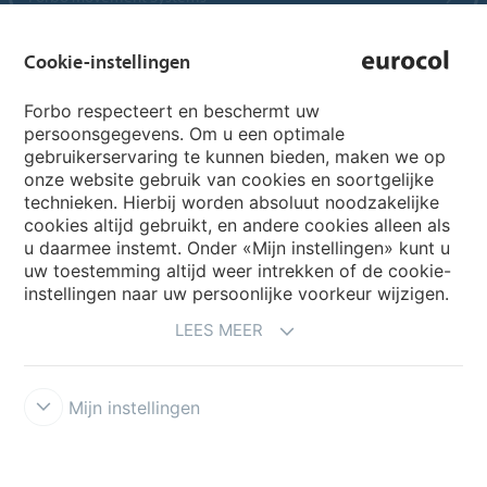
Cookie-instellingen
Country sites
Forbo respecteert en beschermt uw
persoonsgegevens. Om u een optimale
Choose your country
gebruikerservaring te kunnen bieden, maken we op
onze website gebruik van cookies en soortgelijke
technieken. Hierbij worden absoluut noodzakelijke
cookies altijd gebruikt, en andere cookies alleen als
My Forbo
u daarmee instemt. Onder «Mijn instellingen» kunt u
Archief webinars
uw toestemming altijd weer intrekken of de cookie-
instellingen naar uw persoonlijke voorkeur wijzigen.
Archief webinars architecten
LEES MEER
Aanmelden Eurovisie
Mijn instellingen