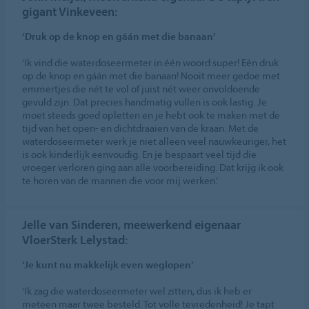
gigant Vinkeveen:
‘Druk op de knop en gáán met die banaan’
‘Ik vind die waterdoseermeter in één woord super! Eén druk
op de knop en gáán met die banaan! Nooit meer gedoe met
emmertjes die nét te vol of juist nét weer onvoldoende
gevuld zijn. Dat precies handmatig vullen is ook lastig. Je
moet steeds goed opletten en je hebt ook te maken met de
tijd van het open- en dichtdraaien van de kraan. Met de
waterdoseermeter werk je niet alleen veel nauwkeuriger, het
is ook kinderlijk eenvoudig. En je bespaart veel tijd die
vroeger verloren ging aan alle voorbereiding. Dat krijg ik ook
te horen van de mannen die voor mij werken.’
Jelle van Sinderen, meewerkend eigenaar
VloerSterk Lelystad:
‘Je kunt nu makkelijk even weglopen’
‘Ik zag die waterdoseermeter wel zitten, dus ik heb er
meteen maar twee besteld. Tot volle tevredenheid! Je tapt