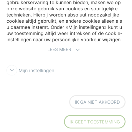
gebruikerservaring te kunnen bieden, maken we op
onze website gebruik van cookies en soortgelijke
technieken. Hierbij worden absoluut noodzakelijke
cookies altijd gebruikt, en andere cookies alleen als
My Forbo
u daarmee instemt. Onder «Mijn instellingen» kunt u
Archief webinars
uw toestemming altijd weer intrekken of de cookie-
instellingen naar uw persoonlijke voorkeur wijzigen.
Archief webinars architecten
LEES MEER
Aanmelden Eurovisie
Mijn instellingen
IK GA NIET AKKOORD
Voorwaarden
Disclaimer
Privacy
Security & Cookies
Cookie-
richtlijn
Forbo Integrity Line
Cookie-instellingen
IK GEEF TOESTEMMING
the strong connection