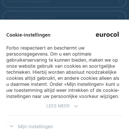
Forbo Flooring Systems
Forbo Movement Systems
Cookie-instellingen
Country sites
Forbo respecteert en beschermt uw
persoonsgegevens. Om u een optimale
Choose your country
gebruikerservaring te kunnen bieden, maken we op
onze website gebruik van cookies en soortgelijke
technieken. Hierbij worden absoluut noodzakelijke
cookies altijd gebruikt, en andere cookies alleen als
My Forbo
u daarmee instemt. Onder «Mijn instellingen» kunt u
Archief webinars
uw toestemming altijd weer intrekken of de cookie-
instellingen naar uw persoonlijke voorkeur wijzigen.
Archief webinars architecten
LEES MEER
Aanmelden Eurovisie
Mijn instellingen