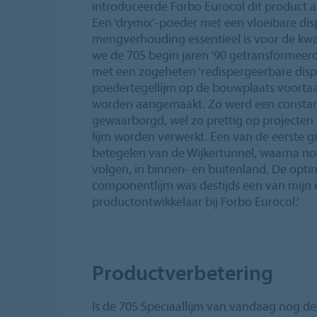
introduceerde Forbo Eurocol dit product 
Een ‘drymix’-poeder met een vloeibare dis
mengverhouding essentieel is voor de kwal
we de 705 begin jaren ‘90 getransformeer
met een zogeheten ‘redispergeerbare dispe
poedertegellijm op de bouwplaats voortaa
worden aangemaakt. Zo werd een constante
gewaarborgd, wel zo prettig op projecte
lijm worden verwerkt. Een van de eerste g
betegelen van de Wijkertunnel, waarna no
volgen, in binnen- en buitenland. De opti
componentlijm was destijds een van mijn e
productontwikkelaar bij Forbo Eurocol.’
Productverbetering
Is de 705 Speciaallijm van vandaag nog dez