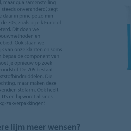
l, maar qua samenstelling
og steeds onveranderd’, zegt
je daar in principe zo min
e 705, zoals bij elk Eurocol-
eterd. Dit doen we
e bouwmethoden en
gebied. Ook staan we
ijk van onze klanten en soms
en bepaalde component van
moet je opnieuw op zoek
rondstof. De 705 bestaat
nststofbindmiddelen. Die
hechting, maar maken deze
ovendien stofarm. Ook heeft
US en hij wordt al sinds
 kg-zakverpakkingen.’
ere lijm meer wensen?