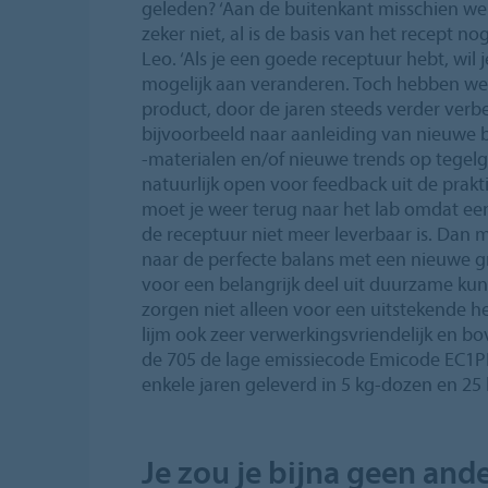
geleden? ‘Aan de buitenkant misschien we
zeker niet, al is de basis van het recept n
Leo. ‘Als je een goede receptuur hebt, wil 
mogelijk aan veranderen. Toch hebben we d
product, door de jaren steeds verder verb
bijvoorbeeld naar aanleiding van nieuw
-materialen en/of nieuwe trends op tegel
natuurlijk open voor feedback uit de prakt
moet je weer terug naar het lab omdat e
de receptuur niet meer leverbaar is. Dan 
naar de perfecte balans met een nieuwe g
voor een belangrijk deel uit duurzame ku
zorgen niet alleen voor een uitstekende 
lijm ook zeer verwerkingsvriendelijk en b
de 705 de lage emissiecode Emicode EC1PL
enkele jaren geleverd in 5 kg-dozen en 25
Je zou je bijna geen and