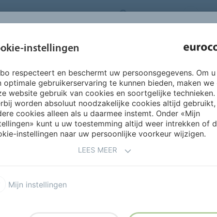
NEDERLANDS
CO
INSPIRATIE &
okie-instellingen
OVER ONS
PRODUCTEN
SERVICES
REFERENTIES
rbo respecteert en beschermt uw persoonsgegevens. Om u
705 Speciaallijm
n optimale gebruikerservaring te kunnen bieden, maken we
e website gebruik van cookies en soortgelijke technieken.
rbij worden absoluut noodzakelijke cookies altijd gebruikt,
IAALLIJM KUN JE VRIJWEL 
ere cookies alleen als u daarmee instemt. Onder «Mijn
tellingen» kunt u uw toestemming altijd weer intrekken of 
kie-instellingen naar uw persoonlijke voorkeur wijzigen.
LEES MEER
 niet dat 705 Speciaallijm is
Mijn instellingen
a elke tegelzetter in zijn
ij, ‘je kunt er vrijwel elke
n en buiten en voor alle