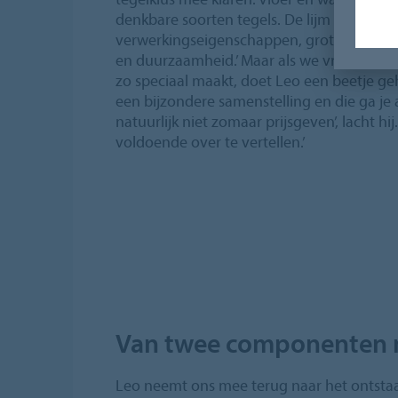
denkbare soorten tegels. De lijm is geliefd 
verwerkingseigenschappen, grote aanvang
en duurzaamheid.’ Maar als we vragen wat
zo speciaal maakt, doet Leo een beetje ge
een bijzondere samenstelling en die ga je
natuurlijk niet zomaar prijsgeven’, lacht hi
voldoende over te vertellen.’
Van twee componenten 
Leo neemt ons mee terug naar het ontstaan