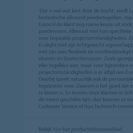
‘Dat is wel wat kort door de bocht’, vindt 
fantastische allround poedertegellijm, ma
Eurocol de klant nog ruime keuze uit ander
poedervorm. Allemaal met hun specifieke
voor bepaalde projectomstandigheden. Zo 
Ecolight met zijn lichtgewicht eigenschap
met zijn zeer flexibele en vorstbestendige 
vloeren en (buiten)terrassen. Zoals gezegd
elke tegelklus aan, maar voor bijzondere e
projectomstandigheden is er altijd een Eu
Daarbij speelt natuurlijk ook de persoonli
tegelzetter mee. Daarom is het goed dat er
te kiezen is. En komen onze klanten er zelf 
de meest geschikte lijm, dan kunnen ze voor
Customer Service of hun Technisch-commer
Bekijk
hier
het productinformatieblad.