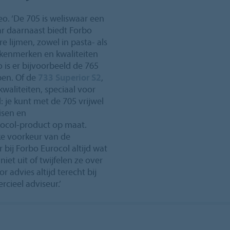
Leo. ‘De 705 is weliswaar een
ar daarnaast biedt Forbo
e lijmen, zowel in pasta- als
 kenmerken en kwaliteiten
is er bijvoorbeeld de 765
pen. Of de
733 Superior S2
,
kwaliteiten, speciaal voor
: je kunt met de 705 vrijwel
isen en
rocol-product op maat.
jke voorkeur van de
 bij Forbo Eurocol altijd wat
niet uit of twijfelen ze over
 advies altijd terecht bij
cieel adviseur.’