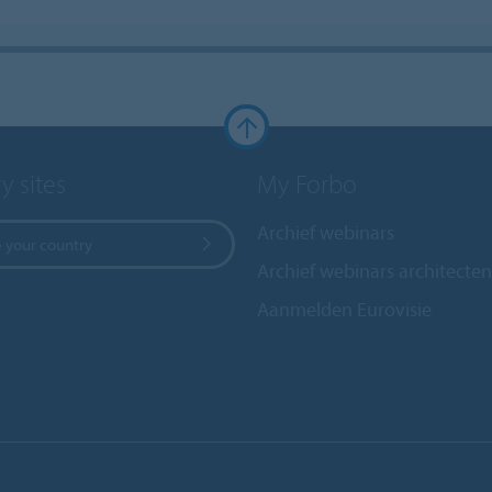
y sites
My Forbo
Archief webinars
 your country
Archief webinars architecten
Aanmelden Eurovisie