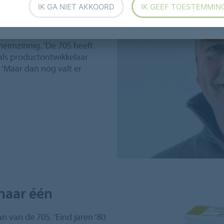
IK GA NIET AKKOORD
IK GEEF TOESTEMMIN
door zijn prettige
skleefkracht, eindhechting
 deze Speciaallijm dan toch
heimzinnig. ‘De 705 heeft
 als productontwikkelaar
j. ‘Maar dan nog valt er
naar één
 van de 705. ‘Eind jaren ‘80