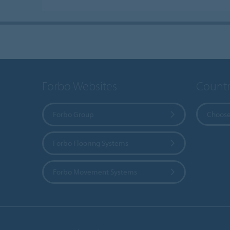
Forbo Websites
Countr
Forbo Group
Choose
Forbo Flooring Systems
Forbo Movement Systems