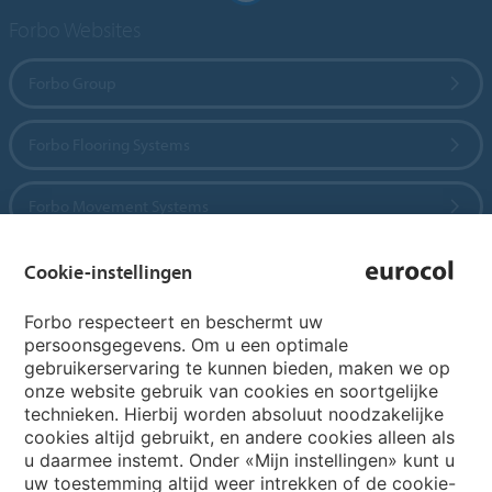
Forbo Websites
Forbo Group
Forbo Flooring Systems
Forbo Movement Systems
Cookie-instellingen
Country sites
Forbo respecteert en beschermt uw
persoonsgegevens. Om u een optimale
Choose your country
gebruikerservaring te kunnen bieden, maken we op
onze website gebruik van cookies en soortgelijke
technieken. Hierbij worden absoluut noodzakelijke
cookies altijd gebruikt, en andere cookies alleen als
My Forbo
u daarmee instemt. Onder «Mijn instellingen» kunt u
Archief webinars
uw toestemming altijd weer intrekken of de cookie-