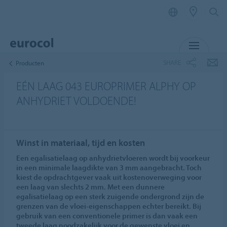
MENU
SHARE
Producten
EÉN LAAG 043 EUROPRIMER ALPHY OP
ANHYDRIET VOLDOENDE!
Winst in materiaal, tijd en kosten
Een egalisatielaag op anhydrietvloeren wordt bij voorkeur
in een minimale laagdikte van 3 mm aangebracht. Toch
kiest de opdrachtgever vaak uit kostenoverweging voor
een laag van slechts 2 mm. Met een dunnere
egalisatielaag op een sterk zuigende ondergrond zijn de
grenzen van de vloei-eigenschappen echter bereikt. Bij
gebruik van een conventionele primer is dan vaak een
tweede laag noodzakelijk voor de gewenste vloei en