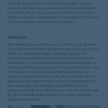
dat je de vloer of wand - in de meeste gevallen - na het
reinigen niet hoeft na te spoelen met schoon leidingwater.
Dat scheelt dus een hoop ongewenst vocht op het project.
Alleen op poreuze ondergronden is het raadzaam om na het
reinigen vuilresten uit de poriën te spoelen.
Werkwijze
Eerst maak je de wand of vloer vuil- en stofvrij. Op de wand
doe je dit met een stoffer, op de vloer gebruik je een bezem,
stoffer of industriestofzuiger. Hierna breng je de 014
Euroclean onverdund aan en laat je dit korte tijd inwerken.
Hoelang dit is, wordt mede bepaald door de omgevings- en
ondergrondtemperatuur. Hierna schrob je vet en vuil los van
de ondergrond met een harde of halfharde borstel. Op
grotere vloeroppervlakken kun je ook een borstelmachine
gebruiken. Het losgeschrobde vuil en vet verwijder je met
een waterzuiger of handmatig, bijvoorbeeld met een
katoenen doek die je na elke opname uitspoelt en uitwringt.
Bij sterk vervuilde ondergronden kun je deze werkwijze
desgewenst herhalen.