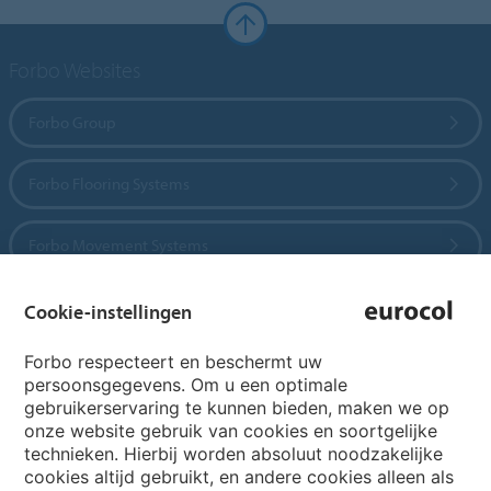
Forbo Websites
Forbo Group
Forbo Flooring Systems
Forbo Movement Systems
Cookie-instellingen
Country sites
Forbo respecteert en beschermt uw
persoonsgegevens. Om u een optimale
Choose your country
gebruikerservaring te kunnen bieden, maken we op
onze website gebruik van cookies en soortgelijke
technieken. Hierbij worden absoluut noodzakelijke
cookies altijd gebruikt, en andere cookies alleen als
My Forbo