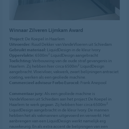
Winnaar Zilveren Lijmkam Award
‘
Project:
De Koepel in Haarlem
Uitvoerder:
Ruud Dekker van VandeVloeren uit Schiedam
Gebruikt materiaal:
LiquidDesign in de kleur Ivory
2
Oppervlakte:
6500m
LiquidDesign aangebracht
Toelichting:
Verbouwing van de oude straf gevangenis in
2
Haarlem. Zij hebben hier circa 6500m
LiquidDesign
aangebracht. Vloeivloer, vakwerk, zwart belijningen antraciet
coating, werken als een geoliede machine.
Commercieel adviseur Forbo Eurocol:
Frank Anepool
Commentaar jury:
Als een geoliede machine is
VandeVloeren uit Schiedam aan het project De Koepel in
2
Haarlem te werk gegaan. Zij hebben hier circa 6500m
LiquidDesign aangebracht in de kleur Ivory. De mannen
hebben het als vakmannen uitgevoerd en verwerkt. Het
aanbrengen van een LiquidDesign werkt namelijk erg
nauwkeurig. En als extra accent de belijningen van een