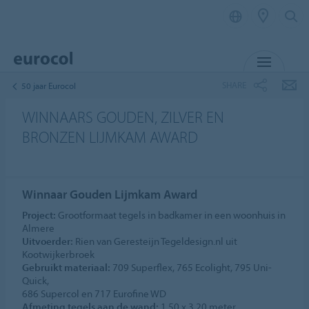
MENU
SHARE
50 jaar Eurocol
WINNAARS GOUDEN, ZILVER EN
BRONZEN LIJMKAM AWARD
Winnaar Gouden Lijmkam Award
Project:
Grootformaat tegels in badkamer in een woonhuis in
Almere
Uitvoerder:
Rien van Geresteijn Tegeldesign.nl uit
Kootwijkerbroek
Gebruikt materiaal:
709 Superflex, 765 Ecolight, 795 Uni-
Quick,
686 Supercol en 717 Eurofine WD
Afmeting tegels aan de wand:
1,50 x 3,20 meter