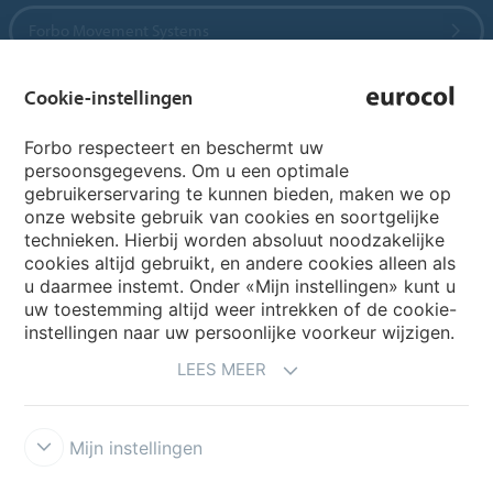
Forbo Movement Systems
Cookie-instellingen
Country sites
Forbo respecteert en beschermt uw
persoonsgegevens. Om u een optimale
Choose your country
gebruikerservaring te kunnen bieden, maken we op
onze website gebruik van cookies en soortgelijke
technieken. Hierbij worden absoluut noodzakelijke
cookies altijd gebruikt, en andere cookies alleen als
My Forbo
u daarmee instemt. Onder «Mijn instellingen» kunt u
Archief webinars
uw toestemming altijd weer intrekken of de cookie-
instellingen naar uw persoonlijke voorkeur wijzigen.
Archief webinars architecten
LEES MEER
Aanmelden Eurovisie
Mijn instellingen