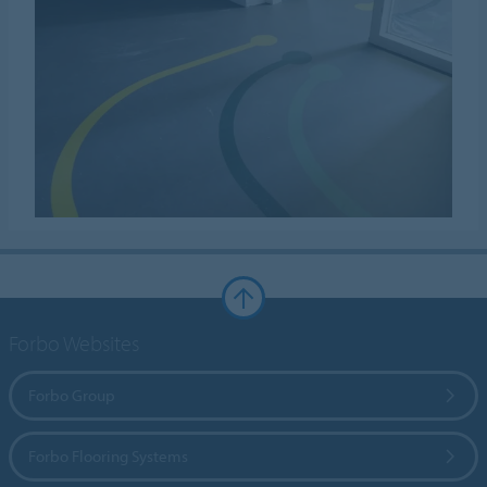
Forbo Websites
Forbo Group
Forbo Flooring Systems