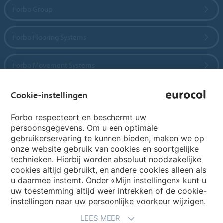
Forbo Group
Forbo Flooring Systems
Forbo Movement Systems
Cookie-instellingen
Country sites
Forbo respecteert en beschermt uw
persoonsgegevens. Om u een optimale
Choose your country
gebruikerservaring te kunnen bieden, maken we op
onze website gebruik van cookies en soortgelijke
technieken. Hierbij worden absoluut noodzakelijke
cookies altijd gebruikt, en andere cookies alleen als
My Forbo
u daarmee instemt. Onder «Mijn instellingen» kunt u
Archief webinars
uw toestemming altijd weer intrekken of de cookie-
instellingen naar uw persoonlijke voorkeur wijzigen.
Archief webinars architecten
LEES MEER
Aanmelden Eurovisie