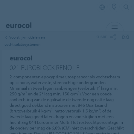
MENU
SHARE
Voorstrijkmiddelen en
vochtisolatiesystemen
eurocol
021 EUROBLOCK RENO LE
2-componenten epoxyprimer, toepasbaar als vochtscherm
op schone, watervaste, steenachtige ondergronden.
e
Minimaal in twee lagen aanbrengen (verbruik 1
laag min.
e
250 g/m² en de 2
laag min,.150 g/m²). Voor een goede
aanhechting van de egalisatie de tweede nog natte laag
direct goed dekkend instrooien met 846 Quartzsand
(brutoverbruik 4 kg/m², netto verbruik 1,5 kg/m²) of de
tweede laag goed laten drogen en voorstrijken met een
hechtlaag 044 Europrimer Multi. Het restvochtpercentage in
de ondervloer mag de 6,0% (CM) niet overschrijden. Geschikt
voor binnen. Dankzij EMICODE EC 1PLUS (zeer emissiearm)