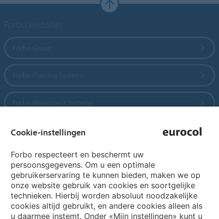
Forbo Websites
Forbo Group
Forbo Flooring Systems
Forbo Movement Systems
Cookie-instellingen
Country sites
Forbo respecteert en beschermt uw
persoonsgegevens. Om u een optimale
Choose your country
gebruikerservaring te kunnen bieden, maken we op
onze website gebruik van cookies en soortgelijke
technieken. Hierbij worden absoluut noodzakelijke
cookies altijd gebruikt, en andere cookies alleen als
My Forbo
u daarmee instemt. Onder «Mijn instellingen» kunt u