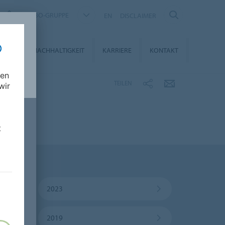
FORBO-GRUPPE
EN
DISCLAIMER
DIEN
NACHHALTIGKEIT
KARRIERE
KONTAKT
nen
TEILEN
wir
t
2023
2019