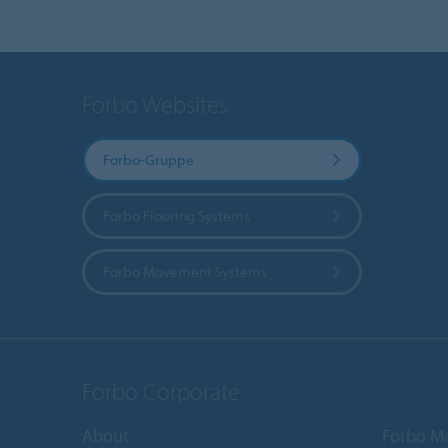
Forbo Websites
Forbo-Gruppe
Forbo Flooring Systems
Forbo Movement Systems
Forbo Corporate
About
Forbo M