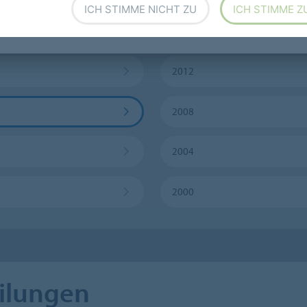
ICH STIMME NICHT ZU
ICH STIMME Z
2016
2012
2008
2004
2000
ilungen