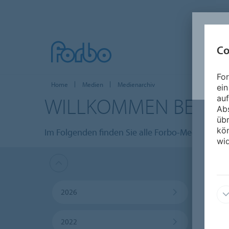
Co
For
Home
Medien
Medienarchiv
ein
WILLKOMMEN BEIM
auf
Ab
üb
kön
Im Folgenden finden Sie alle Forbo-Medienmittei
wid
2026
2025
2022
2021