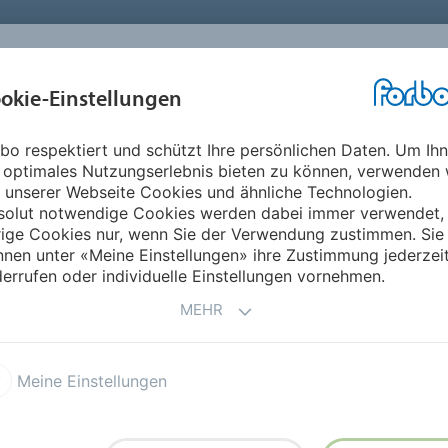
okie-Einstellungen
ABOUT
INVESTOREN
ME
bo respektiert und schützt Ihre persönlichen Daten. Um Ih
 optimales Nutzungserlebnis bieten zu können, verwenden 
MEDIENARCHIV
 unserer Webseite Cookies und ähnliche Technologien.
solut notwendige Cookies werden dabei immer verwendet,
rige Cookies nur, wenn Sie der Verwendung zustimmen. Sie
nen unter «Meine Einstellungen» ihre Zustimmung jederzei
lungen nach Jahr aufgeteilt.
errufen oder individuelle Einstellungen vornehmen.
MEHR
2024
Meine Einstellungen
2020