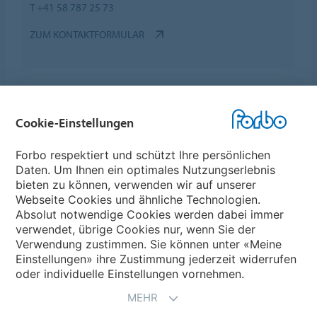
T +41 58 787 25 73
ZUM KONTAKTFORMULAR
Cookie-Einstellungen
Forbo Websites
Forbo respektiert und schützt Ihre persönlichen
Daten. Um Ihnen ein optimales Nutzungserlebnis
Forbo-Gruppe
bieten zu können, verwenden wir auf unserer
Webseite Cookies und ähnliche Technologien.
Forbo Flooring Systems
Absolut notwendige Cookies werden dabei immer
verwendet, übrige Cookies nur, wenn Sie der
Verwendung zustimmen. Sie können unter «Meine
Forbo Movement Systems
Einstellungen» ihre Zustimmung jederzeit widerrufen
oder individuelle Einstellungen vornehmen.
MEHR