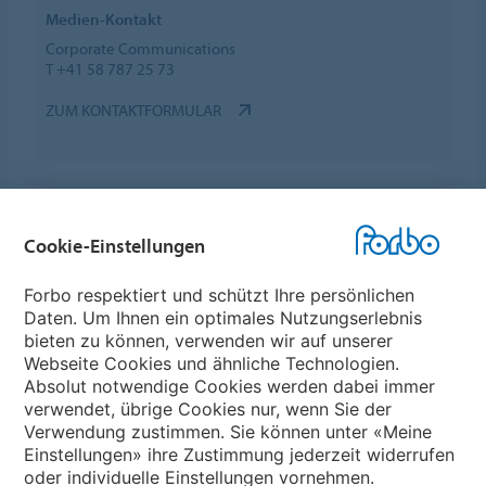
Medien-Kontakt
Corporate Communications
T +41 58 787 25 73
ZUM KONTAKTFORMULAR
Cookie-Einstellungen
Forbo Websites
Forbo respektiert und schützt Ihre persönlichen
Daten. Um Ihnen ein optimales Nutzungserlebnis
Forbo-Gruppe
bieten zu können, verwenden wir auf unserer
Webseite Cookies und ähnliche Technologien.
Forbo Flooring Systems
Absolut notwendige Cookies werden dabei immer
verwendet, übrige Cookies nur, wenn Sie der
Verwendung zustimmen. Sie können unter «Meine
Forbo Movement Systems
Einstellungen» ihre Zustimmung jederzeit widerrufen
oder individuelle Einstellungen vornehmen.