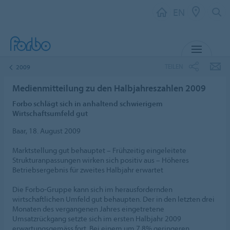
EN
MENU
TEILEN
2009
Medienmitteilung zu den Halbjahreszahlen 2009
Forbo schlägt sich in anhaltend schwierigem
Wirtschaftsumfeld gut
Baar, 18. August 2009
Marktstellung gut behauptet – Frühzeitig eingeleitete
Strukturanpassungen wirken sich positiv aus – Höheres
Betriebsergebnis für zweites Halbjahr erwartet
Die Forbo-Gruppe kann sich im herausfordernden
wirtschaftlichen Umfeld gut behaupten. Der in den letzten drei
Monaten des vergangenen Jahres eingetretene
Umsatzrückgang setzte sich im ersten Halbjahr 2009
erwartungsgemäss fort. Bei einem um 7,8% geringeren