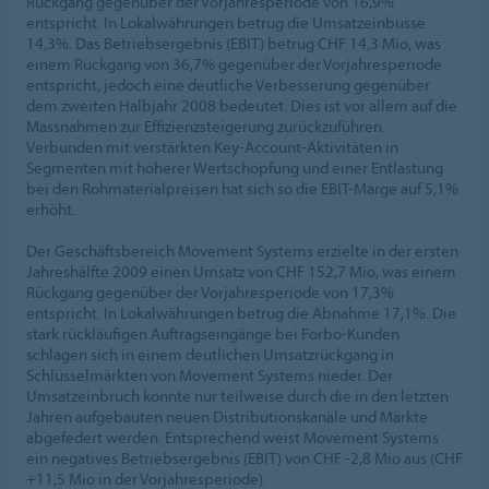
Rückgang gegenüber der Vorjahresperiode von 16,9%
entspricht. In Lokalwährungen betrug die Umsatzeinbusse
14,3%. Das Betriebsergebnis (EBIT) betrug CHF 14,3 Mio, was
einem Rückgang von 36,7% gegenüber der Vorjahresperiode
entspricht, jedoch eine deutliche Verbesserung gegenüber
dem zweiten Halbjahr 2008 bedeutet. Dies ist vor allem auf die
Massnahmen zur Effizienzsteigerung zurückzuführen.
Verbunden mit verstärkten Key-Account-Aktivitäten in
Segmenten mit höherer Wertschöpfung und einer Entlastung
bei den Rohmaterialpreisen hat sich so die EBIT-Marge auf 5,1%
erhöht.
Der Geschäftsbereich Movement Systems erzielte in der ersten
Jahreshälfte 2009 einen Umsatz von CHF 152,7 Mio, was einem
Rückgang gegenüber der Vorjahresperiode von 17,3%
entspricht. In Lokalwährungen betrug die Abnahme 17,1%. Die
stark rückläufigen Auftragseingänge bei Forbo-Kunden
schlagen sich in einem deutlichen Umsatzrückgang in
Schlüsselmärkten von Movement Systems nieder. Der
Umsatzeinbruch konnte nur teilweise durch die in den letzten
Jahren aufgebauten neuen Distributionskanäle und Märkte
abgefedert werden. Entsprechend weist Movement Systems
ein negatives Betriebsergebnis (EBIT) von CHF -2,8 Mio aus (CHF
+11,5 Mio in der Vorjahresperiode).