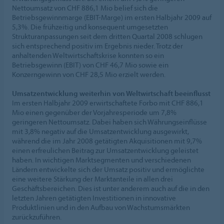
Nettoumsatz von CHF 886,1 Mio belief sich die
Betriebsgewinnmarge (EBIT-Marge) im ersten Halbjahr 2009 auf
5,3%. Die frühzeitig und konsequent umgesetzten
Strukturanpassungen seit dem dritten Quartal 2008 schlugen
sich entsprechend positiv im Ergebnis nieder. Trotz der
anhaltenden Weltwirtschaftskrise konnten so ein
Betriebsgewinn (EBIT) von CHF 46,7 Mio sowie ein
Konzerngewinn von CHF 28,5 Mio erzielt werden.
Umsatzentwicklung weiterhin von Weltwirtschaft beeinflusst
Im ersten Halbjahr 2009 erwirtschaftete Forbo mit CHF 886,1
Mio einen gegenüber der Vorjahresperiode um 7,8%
geringeren Nettoumsatz. Dabei haben sich Währungseinflüsse
mit 3,8% negativ auf die Umsatzentwicklung ausgewirkt,
während die im Jahr 2008 getätigten Akquisitionen mit 9,7%
einen erfreulichen Beitrag zur Umsatzentwicklung geleistet
haben. In wichtigen Marktsegmenten und verschiedenen
Ländern entwickelte sich der Umsatz positiv und ermöglichte
eine weitere Stärkung der Marktanteile in allen drei
Geschäftsbereichen. Dies ist unter anderem auch auf die in den
letzten Jahren getätigten Investitionen in innovative
Produktlinien und in den Aufbau von Wachstumsmärkten
zurückzuführen.