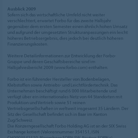
Ausblick 2009
Sofern sich das wirtschaftliche Umfeld nicht weiter
verschlechtert, erwartet Forbo für das zweite Halbjahr
gegenüber dem ersten Semester einen ähnlich hohen Umsatz
und aufgrund der umgesetzten Strukturanpassungen ein leicht
höheres Betriebsergebnis, dies jedoch bei deutlich höheren
Finanzierungskosten.
Weitere Detailinformationen zur Entwicklung der Forbo-
Gruppe und deren Geschäftsbereiche sind im
Halbjahresbericht 2009 (www.forbo.com) enthalten.
Forbo ist ein führender Hersteller von Bodenbelägen,
Klebstoffen sowie Antriebs- und Leichtfördertechnik. Das
Unternehmen beschäftigt rund 6 000 Mitarbeitende und
verfügt über ein internationales Netz von 44 Standorten mit
Produktion und Vertrieb sowie 51 reinen
Vertriebsgesellschaften in weltweit insgesamt 35 Ländern. Der
Sitz der Gesellschaft befindet sich in Baar im Kanton
Zug/Schweiz.
Die Konzerngesellschaft Forbo Holding AG ist an der SIX Swiss
Exchange kotiert (Valorennummer 354151, ISIN
CH0003541510, Bloomberg FORN SW, Reuters FORN.s).