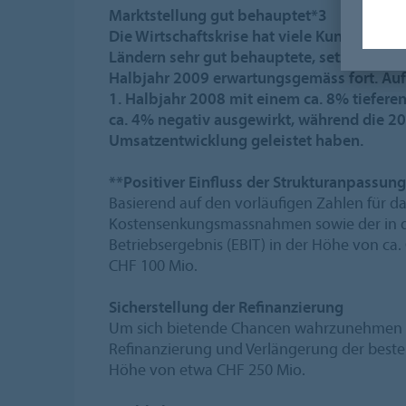
Marktstellung gut behauptet*3
Die Wirtschaftskrise hat viele Kunden von
Ländern sehr gut behauptete, setzte sich 
Halbjahr 2009 erwartungsgemäss fort. Auf
1. Halbjahr 2008 mit einem ca. 8% tiefer
ca. 4% negativ ausgewirkt, während die 20
Umsatzentwicklung geleistet haben.
**Positiver Einfluss der Strukturanpassun
Basierend auf den vorläufigen Zahlen für d
Kostensenkungsmassnahmen sowie der in de
Betriebsergebnis (EBIT) in der Höhe von ca.
CHF 100 Mio.
Sicherstellung der Refinanzierung
Um sich bietende Chancen wahrzunehmen und 
Refinanzierung und Verlängerung der bestehe
Höhe von etwa CHF 250 Mio.