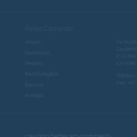
Forbo Corporate
About
Forbo M
Lindenst
Investoren
P. O. Box
CH-6341
Medien
Nachhaltigkeit
Telefon:
Fax: +41
Karriere
Kontakt
creating better environments