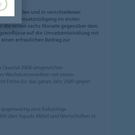
U
arktsegmenten und in verschiedenen
getretene Umsatzrückgang im ersten
für die ersten sechs Monate gegenüber dem
gseinflüsse auf die Umsatzentwicklung mit
einen erfreulichen Beitrag zur
en Quartal 2008 umgesetzten
 von Wachstumsmärkten mit einem
rtet Forbo für das ganze Jahr 2009 gegen
 gegenwärtig eine frühzeitige
9 über liquide Mittel und Wertschriften in