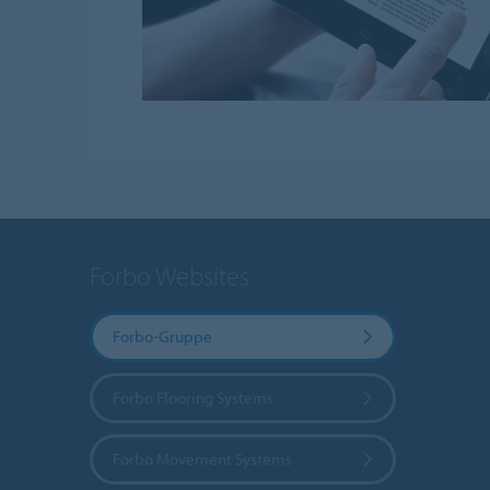
Forbo Websites
Forbo-Gruppe
Forbo Flooring Systems
Forbo Movement Systems