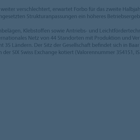
t weiter verschlechtert, erwartet Forbo für das zweite Halb
gesetzten Strukturanpassungen ein höheres Betriebsergeb
enbelägen, Klebstoffen sowie Antriebs- und Leichtfördertec
ernationales Netz von 44 Standorten mit Produktion und Ver
mt 35 Ländern. Der Sitz der Gesellschaft befindet sich in Ba
an der SIX Swiss Exchange kotiert (Valorennummer 354151,