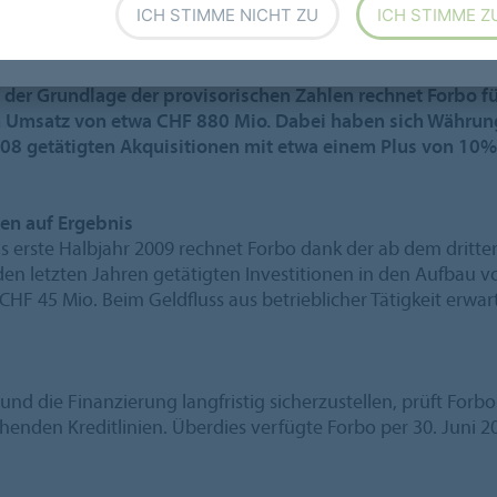
ICH STIMME NICHT ZU
ICH STIMME Z
 Forbo stark getroffen. Obwohl sich Forbo in wichtigen M
der in den letzten drei Monaten des vergangen Jahres ein
 der Grundlage der provisorischen Zahlen rechnet Forbo 
en Umsatz von etwa CHF 880 Mio. Dabei haben sich Währun
08 getätigten Akquisitionen mit etwa einem Plus von 10% 
gen auf Ergebnis
as erste Halbjahr 2009 rechnet Forbo dank der ab dem dritt
n letzten Jahren getätigten Investitionen in den Aufbau
 CHF 45 Mio. Beim Geldfluss aus betrieblicher Tätigkeit erwa
die Finanzierung langfristig sicherzustellen, prüft Forbo
nden Kreditlinien. Überdies verfügte Forbo per 30. Juni 200