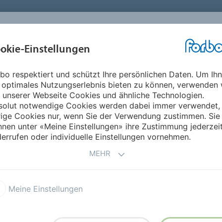
okie-Einstellungen
ABOUT
INVESTOREN
ME
bo respektiert und schützt Ihre persönlichen Daten. Um Ih
 optimales Nutzungserlebnis bieten zu können, verwenden 
 unserer Webseite Cookies und ähnliche Technologien.
flussen Ergebnis bereits positiv
solut notwendige Cookies werden dabei immer verwendet,
rige Cookies nur, wenn Sie der Verwendung zustimmen. Sie
rukturanpassungen beeinflussen Er
nen unter «Meine Einstellungen» ihre Zustimmung jederzei
errufen oder individuelle Einstellungen vornehmen.
en sehr gut behauptet hat, rechnet Forbo im ersten Halbj
MEHR
zeitig umgesetzten Strukturanpassungen erwartet Forbo fü
ch bietende Chancen wahrzunehmen und die Finanzierung la
r Kreditlinien.
Meine Einstellungen