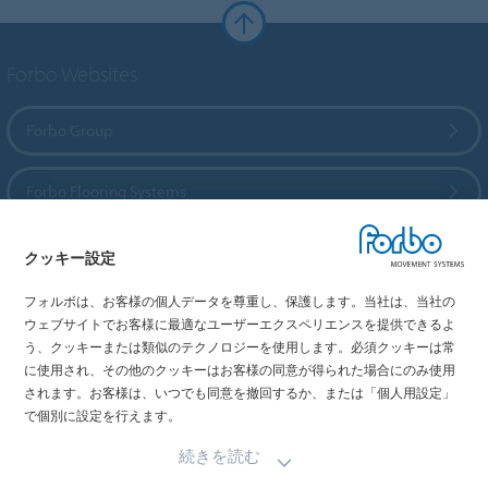
Forbo Websites
Forbo Group
Forbo Flooring Systems
Forbo Movement Systems
クッキー設定
フォルボは、お客様の個人データを尊重し、保護します。当社は、当社の
ウェブサイトでお客様に最適なユーザーエクスペリエンスを提供できるよ
う、クッキーまたは類似のテクノロジーを使用します。必須クッキーは常
国を選択
に使用され、その他のクッキーはお客様の同意が得られた場合にのみ使用
されます。お客様は、いつでも同意を撤回するか、または「個人用設定」
お住まいの国を選択してください
で個別に設定を行えます。
続きを読む