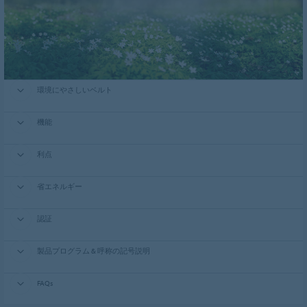
環境にやさしいベルト
機能
利点
省エネルギー
認証
製品プログラム & 呼称の記号説明
FAQs