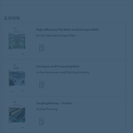
追加情報
High-efficiency Flat Belts and Conveyor Belts
for the Manufacturing of Yarn
Conveyor and Processing Belts
in the Nonwoven and Clothing Industry
Siegling Belting – Textiles
Textile Printing