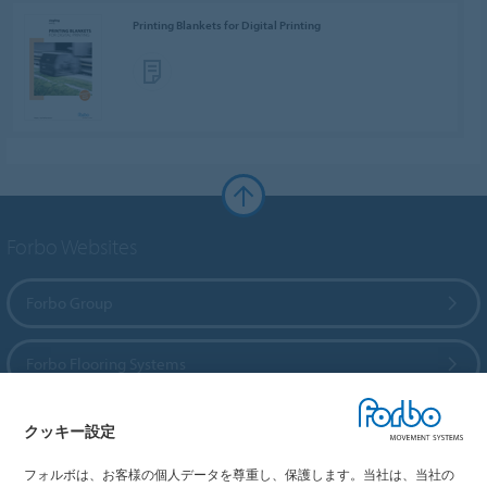
Printing Blankets for Digital Printing
Forbo Websites
Forbo Group
Forbo Flooring Systems
Forbo Movement Systems
クッキー設定
フォルボは、お客様の個人データを尊重し、保護します。当社は、当社の