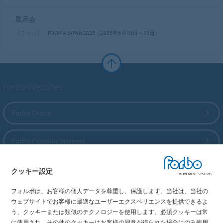
展示会
【こちら】
FOOMA JAPAN 2025（2025年6月10日～13日）
Forbo Websites
Forbo Group
Forbo Flooring Systems
Forbo Movement Systems
クッキー設定
フォルボは、お客様の個人データを尊重し、保護します。当社は、当社の
ウェブサイトでお客様に最適なユーザーエクスペリエンスを提供できるよ
う、クッキーまたは類似のテクノロジーを使用します。必須クッキーは常
国を選択
に使用され、その他のクッキーはお客様の同意が得られた場合にのみ使用