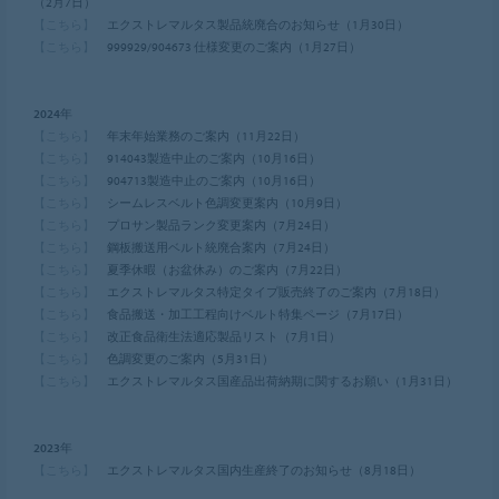
（2月7日）
【こちら】
エクストレマルタス製品統廃合のお知らせ（1月30日）
【こちら】
999929/904673 仕様変更のご案内（1月27日）
2024年
【こちら】
年末年始業務のご案内（11月22日）
【こちら】
914043製造中止のご案内（10月16日）
【こちら】
904713製造中止のご案内（10月16日）
【こちら】
シームレスベルト色調変更案内（10月9日）
【こちら】
プロサン製品ランク変更案内（7月24日）
【こちら】
鋼板搬送用ベルト統廃合案内（7月24日）
【こちら】
夏季休暇（お盆休み）のご案内（7月22日）
【こちら】
エクストレマルタス特定タイプ販売終了のご案内（7月18日）
【こちら】
食品搬送・加工工程向けベルト特集ページ（7月17日）
【こちら】
改正食品衛生法適応製品リスト（7月1日）
【こちら】
色調変更のご案内（5月31日）
【こちら】
エクストレマルタス国産品出荷納期に関するお願い（1月31日）
2023年
【こちら】
エクストレマルタス国内生産終了のお知らせ（8月18日）