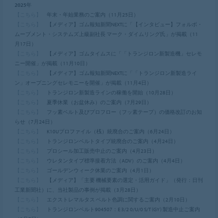
2025年
【こちら】
年末・年始業務のご案内（11月25日）
【こちら】
【メディア】ゴム報知新聞NEXTに「【インタビュー】フォルボ・
ムーブメント・システムズ上級副社長 マーク・ダイムリング氏」が掲載（11
月17日）
【こちら】
【メディア】ゴムタイムスに「「トランジロン新製造機」セレモ
ニー開催」が掲載（11月10日）
【こちら】
【メディア】ゴム報知新聞NEXTに「「トランジロン新製造ライ
ン」オープニングセレモニーを開催」が掲載（11月4日）
【こちら】
トランジロン新製造ラインの稼働を開始（10月28日）
【こちら】
夏季休業（お盆休み）のご案内（7月29日）
【こちら】
フッ素ベルト及びプロフロー（フッ素テープ）の価格改訂のお知
らせ（7月24日）
【こちら】
K10Uプロファイル（桟）統廃合のご案内（6月24日）
【こちら】
トランジロンベルトタイプ統廃合のご案内（4月24日）
【こちら】
プロシール加⼯販売中⽌のご案内（4月23日）
【こちら】
ウレタンタイプ標準接着⽅法（ADV）のご案内（4月4日）
【こちら】
ゴールデンウィーク休業のご案内（4月1日）
【こちら】
【メディア】「主要 機械要素の選定・活用ガイド」（発行：日刊
工業新聞社）に、当社製品の事例が掲載（3月28日）
【こちら】
エクストレマルタス ベルト色調に関するご案内（2月10日）
【こちら】
トランジロンベルト904507：E 3/2 0/U/0 S/T (GY) 製造中止ご案内