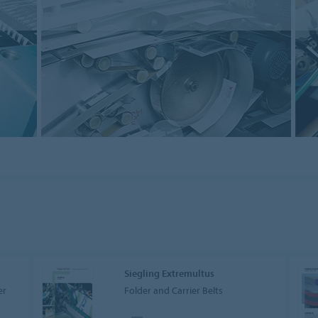
Siegling Extremultus
er
Folder and Carrier Belts