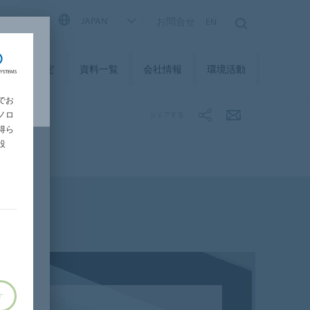
S
JAPAN
お問合せ
EN
品検索・選定
資料一覧
会社情報
環境活動
でお
ノロ
シェアする
得ら
設
す