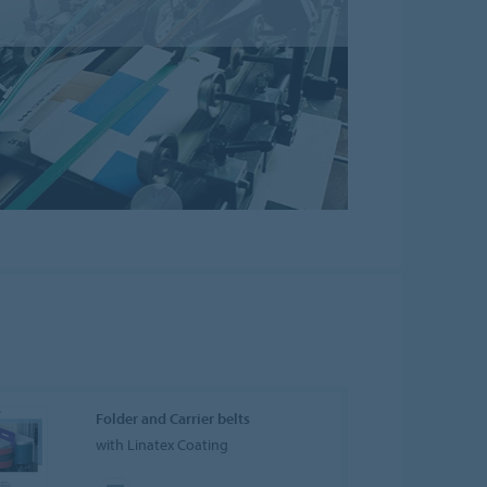
Folder and Carrier belts
with Linatex Coating