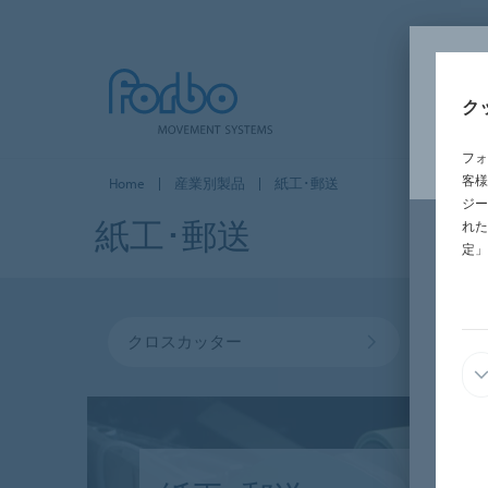
ク
フォ
客様
Home
産業別製品
紙工･郵送
ジー
紙工･郵送
れた
定」
クロスカッター
郵送