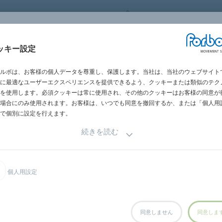
FORBO MOVEMENT SYSTEM
ッキー設定
HOME
製品情報
産業別製品
製
ルボは、お客様の個人データを尊重し、保護します。当社は、当社のウェブサイト
に最適なユーザーエクスペリエンスを提供できるよう、クッキーまたは類似のテク
を使用します。必須クッキーは常に使用され、その他のクッキーはお客様の同意が
場合にのみ使用されます。お客様は、いつでも同意を撤回するか、または「個人用
で個別に設定を行えます。
続きを読む
物配送用マシンテープ
フォルダーおよびキャリアベルト
個人用設定
同意しません
同意しま