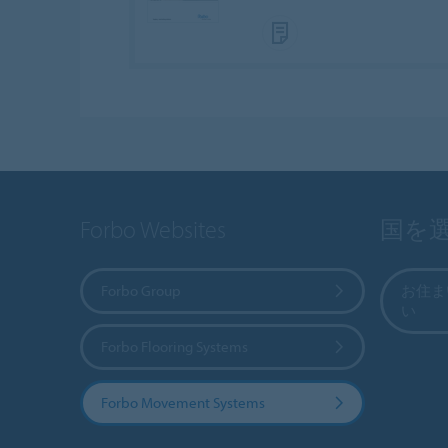
Forbo Websites
国を
Forbo Group
お住ま
い
Forbo Flooring Systems
Forbo Movement Systems