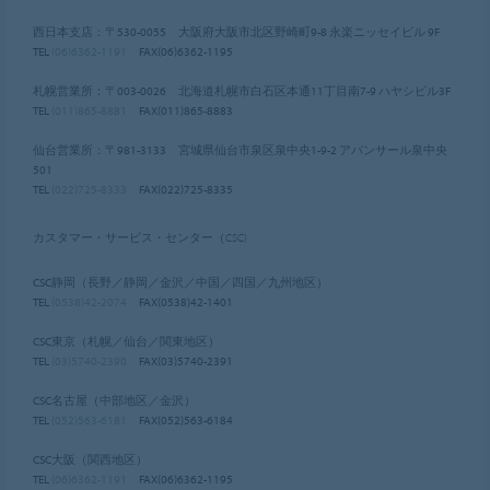
西日本支店：〒530-0055 大阪府大阪市北区野崎町9-8 永楽ニッセイビル 9F
TEL
(06)6362-1191
FAX(06)6362-1195
札幌営業所：〒003-0026 北海道札幌市白石区本通11丁目南7-9 ハヤシビル3F
TEL
(011)865-8881
FAX(011)865-8883
仙台営業所：〒981-3133 宮城県仙台市泉区泉中央1-9-2 アバンサール泉中央
501
TEL
(022)725-8333
FAX(022)725-8335
カスタマー・サービス・センター（CSC)
CSC静岡（長野／静岡／金沢／中国／四国／九州地区）
TEL
(0538)42-2074
FAX(0538)42-1401
CSC東京（札幌／仙台／関東地区）
TEL
(03)5740-2390
FAX(03)5740-2391
CSC名古屋（中部地区／金沢）
TEL
(052)563-6181
FAX(052)563-6184
CSC大阪（関西地区）
TEL
(06)6362-1191
FAX(06)6362-1195