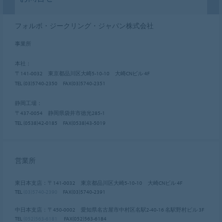
フォルボ・ジークリング・ジャパン株式会社
事業所
本社：
〒141-0032 東京都品川区大崎5-10-10 大崎CNビル 4F
TEL (03)5740-2350 FAX(03)5740-2351
静岡工場：
〒437-0054 静岡県袋井市徳光285-1
TEL (0538)42-0185 FAX(0538)43-5019
営業所
東日本支店：〒141-0032 東京都品川区大崎5-10-10 大崎CNビル 4F
TEL
(03)5740-2390
FAX(03)5740-2391
中日本支店：〒450-0002 愛知県名古屋市中村区名駅2-40-16 名駅野村ビル 3F
TEL
(052)563-6181
FAX(052)563-6184