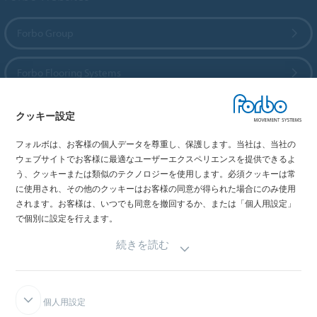
Forbo Group
Forbo Flooring Systems
Forbo Movement Systems
クッキー設定
フォルボは、お客様の個人データを尊重し、保護します。当社は、当社の
ウェブサイトでお客様に最適なユーザーエクスペリエンスを提供できるよ
う、クッキーまたは類似のテクノロジーを使用します。必須クッキーは常
国を選択
に使用され、その他のクッキーはお客様の同意が得られた場合にのみ使用
されます。お客様は、いつでも同意を撤回するか、または「個人用設定」
お住まいの国を選択してください
で個別に設定を行えます。
続きを読む
個人用設定