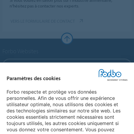
Si vous voulez en savoir plus sur l'industrie alimentaire,
n'hésitez pas à contacter nos experts.
VERS LE FORMULAIRE DE CONTACT
Forbo Websites
Forbo Group
Paramètres des cookies
Forbo Flooring Systems
Forbo respecte et protège vos données
personnelles. Afin de vous offrir une expérience
Forbo Movement Systems
utilisateur optimale, nous utilisons des cookies et
des technologies similaires sur notre site web. Les
cookies essentiels strictement nécessaires sont
toujours utilisés, les autres cookies uniquement si
Choisir un pays
vous donnez votre consentement. Vous pouvez