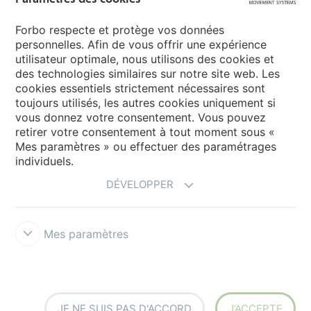
Forbo Flooring Systems
Forbo respecte et protège vos données
personnelles. Afin de vous offrir une expérience
Forbo Movement Systems
utilisateur optimale, nous utilisons des cookies et
des technologies similaires sur notre site web. Les
cookies essentiels strictement nécessaires sont
toujours utilisés, les autres cookies uniquement si
Choisir un pays
vous donnez votre consentement. Vous pouvez
retirer votre consentement à tout moment sous «
Choisir son pays
Mes paramètres » ou effectuer des paramétrages
individuels.
DÉVELOPPER
Mes paramètres
Responsabilité légale
Forbo Integrity Line
Paramètres des cookies
JE NE SUIS PAS D'ACCORD
J’ACCEPTE