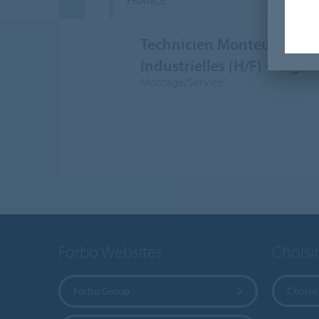
FRANCE
S
Technicien Monteur – Ban
Industrielles (H/F) - Régi
Montage/Service
Forbo Websites
Choisi
Forbo Group
Choisir