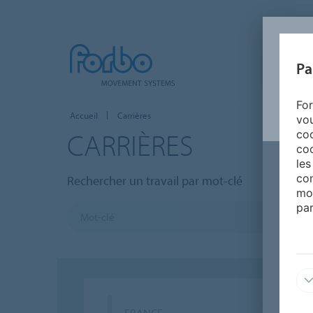
Pa
ACCUEIL
For
Accueil
Carrières
vou
CARRIÈRES
coo
coo
les
con
Rechercher un travail par mot-clé
mo
par