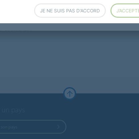
ECTEUR D'ACTIVITÉS
ESPACE DE TRAVAIL
JE NE SUIS PAS D'ACCORD
J’ACCEPT
des & Courroies
Movement Systems
Na
on Grand Est
r un pays
 son pays