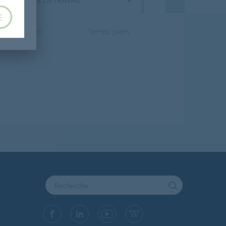
TYPE DE TRAVAIL
E
ncy (France)
Temps plein