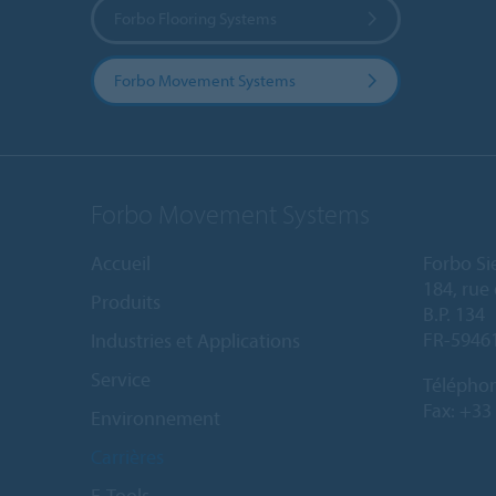
Forbo Flooring Systems
Forbo Movement Systems
Forbo Movement Systems
Accueil
Forbo Si
184, rue 
Produits
B.P. 134
FR-5946
Industries et Applications
Service
Télépho
Fax: +33
Environnement
Carrières
E-Tools