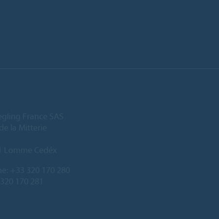
egling France SAS
de la Mitterie
1 Lomme Cedéx
ne:
+33 320 170 280
 320 170 281