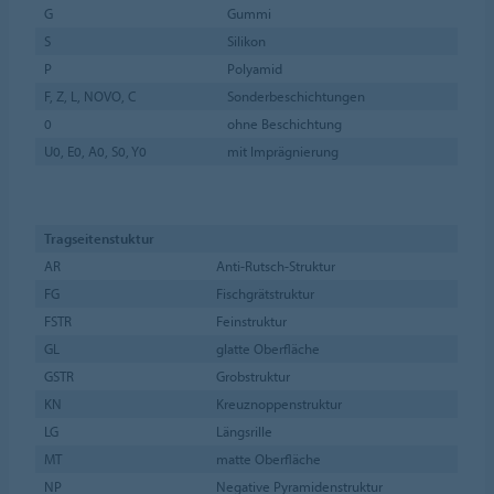
G
Gummi
S
Silikon
P
Polyamid
F, Z, L, NOVO, C
Sonderbeschichtungen
0
ohne Beschichtung
U0, E0, A0, S0, Y0
mit Imprägnierung
Tragseitenstuktur
AR
Anti-Rutsch-Struktur
FG
Fischgrätstruktur
FSTR
Feinstruktur
GL
glatte Oberfläche
GSTR
Grobstruktur
KN
Kreuznoppenstruktur
LG
Längsrille
MT
matte Oberfläche
NP
Negative Pyramidenstruktur