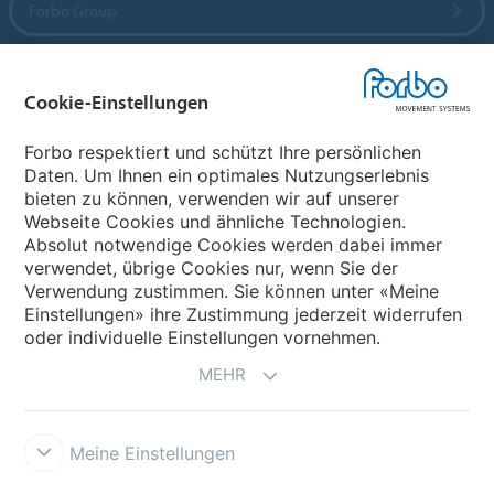
Forbo Group
Forbo Flooring Systems
Cookie-Einstellungen
Forbo Movement Systems
Forbo respektiert und schützt Ihre persönlichen
Daten. Um Ihnen ein optimales Nutzungserlebnis
bieten zu können, verwenden wir auf unserer
Webseite Cookies und ähnliche Technologien.
Wählen Sie ein Land
Absolut notwendige Cookies werden dabei immer
verwendet, übrige Cookies nur, wenn Sie der
Wählen Sie Ihr Land
Verwendung zustimmen. Sie können unter «Meine
Einstellungen» ihre Zustimmung jederzeit widerrufen
oder individuelle Einstellungen vornehmen.
MEHR
Meine Einstellungen