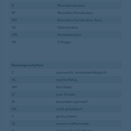
R
Rhombenstruktur
RF
Rhomben-Feinstruktur
RFF
Rhomben-Feinstruktur, flach
SG
Gitterstruktur
STR
Normatstruktur
VN
V-Noppe
Bandeigenschaften
C
querweich, kurvenbandtauglich
HC
hochleitfähig
HW
Hot-Water
LF
Low-Friction
M
besonders quersteif
NA
nicht antistatisch
S
geräuscharm
SE
schwer entflammbar
Q
querweicher Zugträger