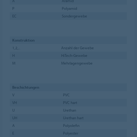
A
Aramid
P
Polyamid
EC
Sondergewebe
Konstruktion
1,2,..
Anzahl der Gewebe
H
HiTech-Gewebe
M
Mehrlagengewebe
Beschichtungen
V
PVC
VH
PVC hart
U
Urethan
UH
Urethan hart
A
Polyolefin
E
Polyester