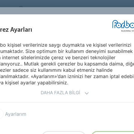
TURKEY
Sürdürülebilirlik
HAKKIMIZDA
KARİ
İLHAM KAYNAĞI &
U
rez Ayarları
SEGMENTLER
SÜRDÜRÜLEBILIRLIK
REFERANSLAR
bo kişisel verilerinize saygı duymakta ve kişisel verilerinizi
el 0.8 AD8 2026
Allura Decibel 0.8 Wood
umaktadır. Size optimum bir kullanım deneyimi sunabilmek
n internet sitelerimizde çerez ve benzeri teknolojiler
lanıyoruz.. Mutlak gerekli çerezler bu kapsamda daima, diğ
ezler sadece siz kullanımını kabul etmeniz halinde
lanılmaktadır. «Ayarlarım»’dan izninizi her zaman iptal edebil
a kişisel ayarlar yapabilirsiniz.
DAHA FAZLA BILGI
min kaplama çözümüdür. Bu
mans ile en yüksek boyutsal
Ayarlarım
ci gibi mükemmel teknik
Yapıştırıcı kullanılarak serbest
e getirir. Allura Decibel