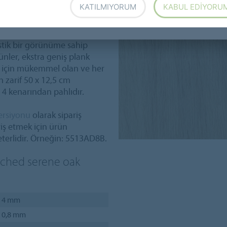
KATILMIYORUM
KABUL EDIYORU
anım amacıyla kolayca
ilir.
tik bir görünüme sahip
ünler, ekstra geniş plank
r için mükemmel olan ve her
zarif 50 x 12,5 cm
4 kenarından pahlıdır.
ersiyonu
olarak sipariş
riş etmek için ürün
terlidir. Örneğin: 5513AD8B.
ached serene oak
4 mm
0,8 mm