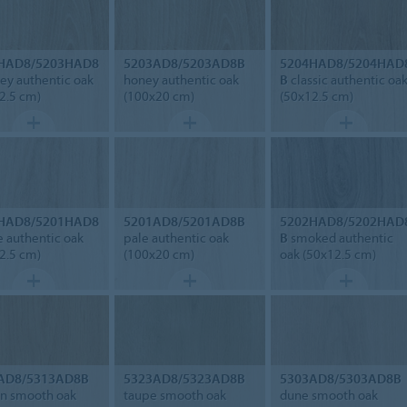
HAD8/5203HAD8
5203AD8/5203AD8B
5204HAD8/5204HAD
y authentic oak
honey authentic oak
B
classic authentic oa
2.5 cm)
(100x20 cm)
(50x12.5 cm)
HAD8/5201HAD8
5201AD8/5201AD8B
5202HAD8/5202HAD
 authentic oak
pale authentic oak
B
smoked authentic
2.5 cm)
(100x20 cm)
oak (50x12.5 cm)
AD8/5313AD8B
5323AD8/5323AD8B
5303AD8/5303AD8B
n smooth oak
taupe smooth oak
dune smooth oak