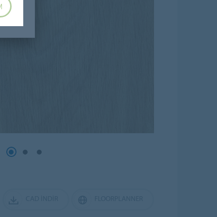
M
CAD İNDIR
FLOORPLANNER