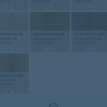
20 cm)
(120x20 cm)
(120x20 cm)
AD8/5401AD8B
5404AD8/5404AD8B
5432AD8/5432AD8B
 antique oak
natural antique oak
greige antique oak
16.6 cm)
(100x16.6 cm)
(100x16.6 cm)
AD8/5123AD8B
harvest oak
16.6 cm)