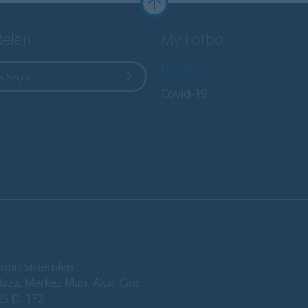
teleri
My Forbo
Ürünler
i Seçin
Covid-19
min Sistemleri
laza, Merkez Mah. Akar Cad.
25 D: 172