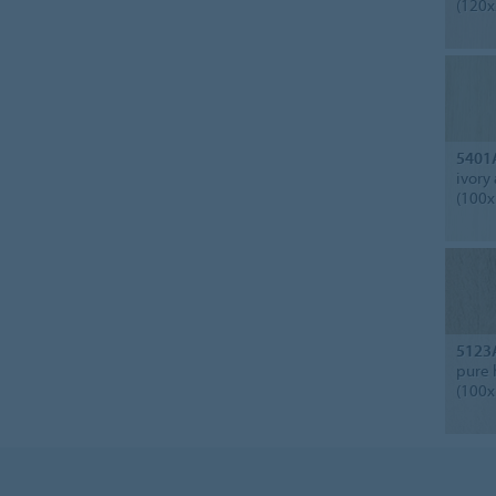
(120x
5401
ivory
(100x
5123
pure 
(100x