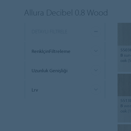
Allura Decibel 0.8 Wood
DETAYLI FILTRELE
5503
RenkİçinFiltreleme
B
sun
oak (
Uzunluk Genişliği
Lrv
5513
B
wea
oak (