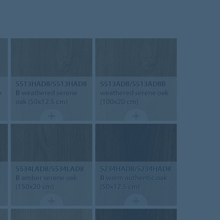
5513HAD8/5513HAD8
5513AD8/5513AD8B
e
B
weathered serene
weathered serene oak
oak (50x12.5 cm)
(100x20 cm)
5534LAD8/5534LAD8
5234HAD8/5234HAD8
B
amber serene oak
B
warm authentic oak
(150x20 cm)
(50x12.5 cm)