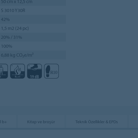
50 cm x 12,5 cm
S 3010 Y30R
42%
1,5 m2 (24 pc)
20% / 31%
100%
6,88 kg CO₂e/m²
l b+
Kitap ve broşür
Teknik Özellikler & EPDs