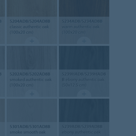
8
5204AD8/5204AD8B
5234AD8/5234AD8B
k
classic authentic oak
warm authentic oak
(100x20 cm)
(100x20 cm)
8
5202AD8/5202AD8B
5239HAD8/5239HAD8
smoked authentic oak
B
ebony authentic oak
(100x20 cm)
(50x12.5 cm)
5301AD8/5301AD8B
5239AD8/5239AD8B
smoke smooth oak
ebony authentic oak