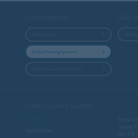
Forbo Websites
Ülke Si
Forbo Grubu
Ülkeniz
Forbo Flooring Systems
Forbo Movement Systems
Forbo Flooring Systems
Ürünler
Forbo Ze
iTower P
Segmentler
No: 3 K: 