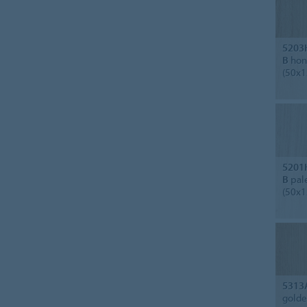
5203
B
hone
(50x1
5201
B
pale
(50x1
5313
golde