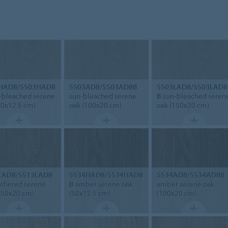
HAD8/5503HAD8
5503AD8/5503AD8B
5503LAD8/5503LAD8
-bleached serene
sun-bleached serene
B
sun-bleached seren
50x12.5 cm)
oak (100x20 cm)
oak (150x20 cm)
LAD8/5513LAD8
5534HAD8/5534HAD8
5534AD8/5534AD8B
thered serene
B
amber serene oak
amber serene oak
150x20 cm)
(50x12.5 cm)
(100x20 cm)