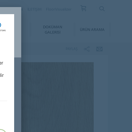
YER
BÜLTEN
İLETİŞİM
FloorVisualizer
YGULAMA &
DOKÜMAN
ÜRÜN ARAMA
BAKIM
GALERISI
PAYLAŞ
er
ir