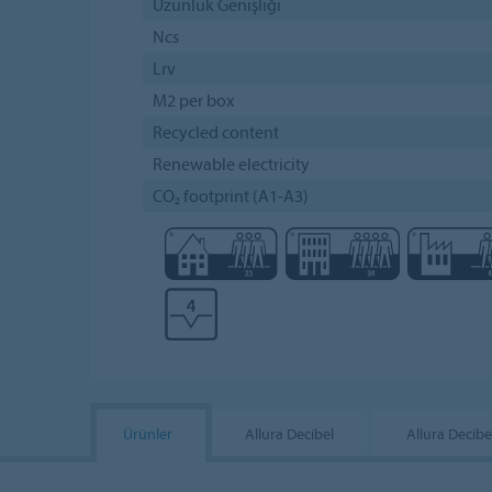
Uzunluk Genişliği
Ncs
Lrv
M2 per box
Recycled content
Renewable electricity
CO₂ footprint (A1-A3)
Ürünler
Allura Decibel
Allura Decibe