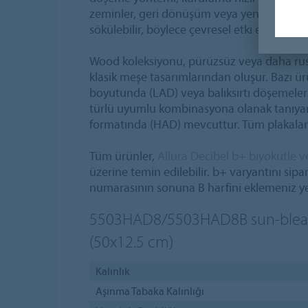
zeminler, geri dönüşüm veya yeniden kull
sökülebilir, böylece çevresel etki en aza indir
Wood koleksiyonu, pürüzsüz veya daha rus
klasik meşe tasarımlarından oluşur. Bazı ür
boyutunda (LAD) veya balıksırtı döşemele
türlü uyumlu kombinasyona olanak tanıyan 
formatında (HAD) mevcuttur. Tüm plakalar 
Tüm ürünler,
Allura Decibel b+ biyokütle v
üzerine temin edilebilir. b+ varyantını sipa
numarasının sonuna B harfini eklemeniz ye
5503HAD8/5503HAD8B
sun-ble
(50x12.5 cm)
Kalınlık
Aşınma Tabaka Kalınlığı