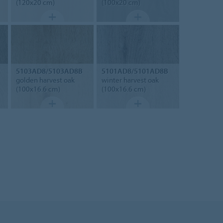
(120x20 cm)
(100x20 cm)
5103AD8/5103AD8B
5101AD8/5101AD8B
golden harvest oak
winter harvest oak
(100x16.6 cm)
(100x16.6 cm)