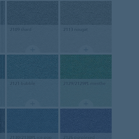
2109
shard
2113
nougat
2121
bubble
2129/2129PL
menthe
2130/2130PL
ice pop
2126
purplexed