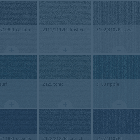
/2108PL
calcium
2112/2112PL
frosting
3102/3102PL
soda
surf
2125
tonic
3103
ripple
/2118PL
oceanis
2122/2122PL
drench
3107/3107PL