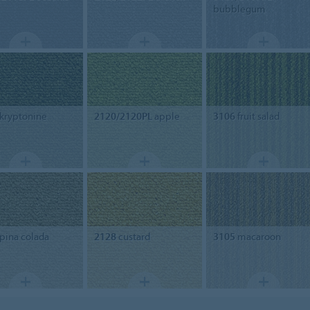
bubblegum
kryptonine
2120/2120PL
apple
3106
fruit salad
pina colada
2128
custard
3105
macaroon