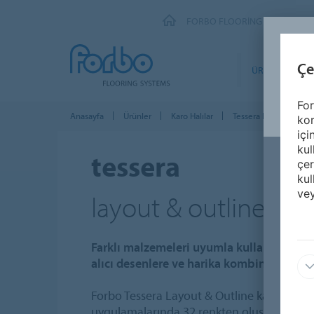
FORBO FLOORING SYSTEMS
Çe
ÜRÜNLER
For
Anasayfa
Ürünler
Karo Halılar
Tessera karo halı
kor
içi
kul
tessera
çer
kul
vey
layout & outline
Farklı malzemeleri uyumla kullanan bu y
alıcı desenlere ve harika kombinlere sahip
Forbo Tessera Layout & Outline karo halıl
uygulamalarında 32 renkten oluşan paleti ile