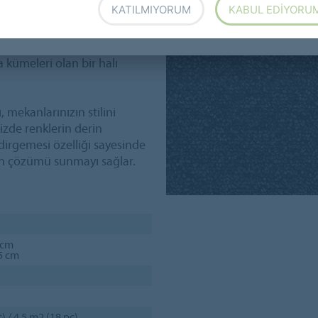
KATILMIYORUM
KABUL EDIYORU
r. Parlak tonlara sahip
yon elde edebilirsiniz.
enginin mükemmel şekilde
a kümeleri olan bir halı
 mekanlarınızın stilini
izde renklerin derin
dirgemesi özelliği sayesinde
emin çözümü sunmayı sağlar.
 cm
5 cm
) / 4,5 m2 (18 pc)