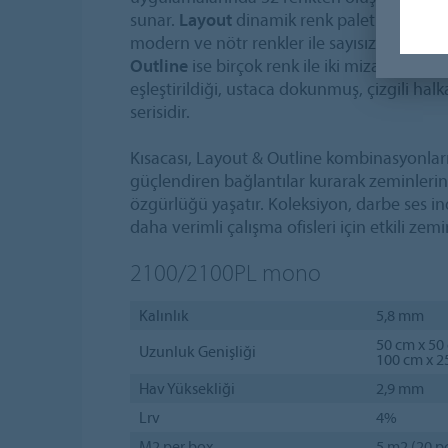
sunar.
Layout
dinamik renk paletine sahipti
modern ve nötr renkler ile sayısız kombinas
Outline
ise birçok renk ile iki mizanpaj r
eşleştirildiği, ustaca dokunmuş, çizgili halk
serisidir.
Kısacası, Layout & Outline kombinasyonları,
güçlendiren bağlantılar kurarak zeminlerin
özgürlüğü yaşatır. Koleksiyon, darbe ses in
daha verimli çalışma ofisleri için etkili z
2100/2100PL
mono
Kalınlık
5,8 mm
50 cm x 50
Uzunluk Genişliği
100 cm x 2
Hav Yüksekliği
2,9 mm
Lrv
4%
M2 per box
5 m2 (20 pc