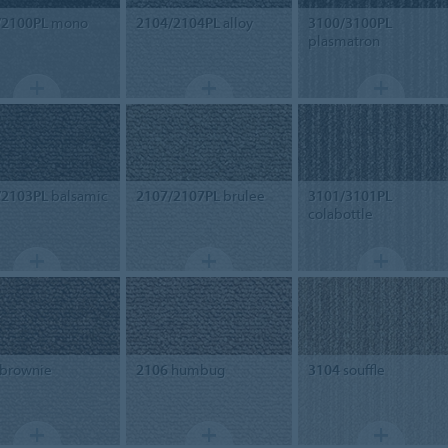
/2100PL
mono
2104/2104PL
alloy
3100/3100PL
plasmatron
/2103PL
balsamic
2107/2107PL
brulee
3101/3101PL
colabottle
brownie
2106
humbug
3104
souffle