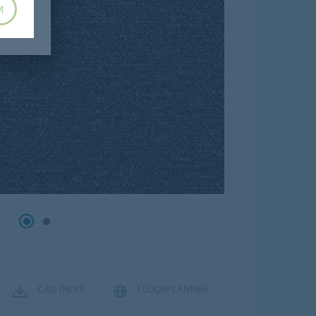
M
CAD İNDIR
FLOORPLANNER