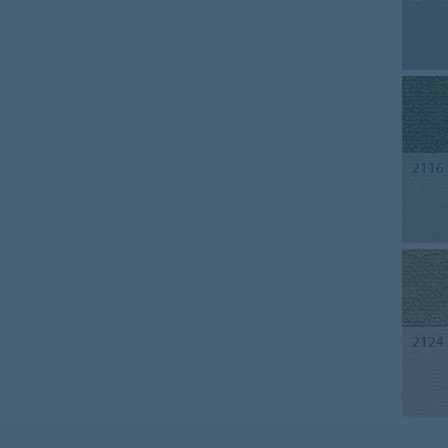
2116
2124