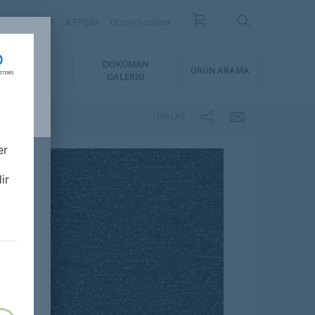
YER
BÜLTEN
İLETİŞİM
FloorVisualizer
YGULAMA &
DOKÜMAN
ÜRÜN ARAMA
BAKIM
GALERISI
PAYLAŞ
er
ir