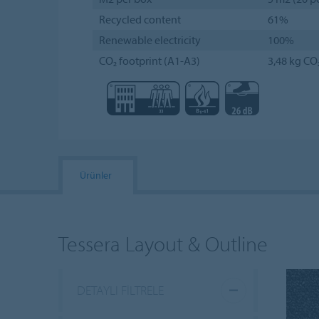
Recycled content
61%
Renewable electricity
100%
CO₂ footprint (A1-A3)
3,48 kg CO
Ürünler
Tessera Layout & Outline
DETAYLI FILTRELE