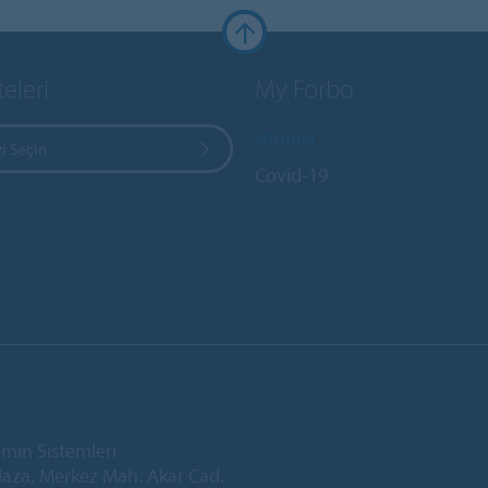
teleri
My Forbo
Ürünler
i Seçin
Covid-19
min Sistemleri
laza, Merkez Mah. Akar Cad.