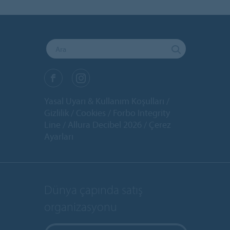
Yasal Uyarı & Kullanım Koşulları
Gizlilik
Cookies
Forbo Integrity
Line
Allura Decibel 2026
Çerez
Ayarları
Dünya çapında satış
organizasyonu