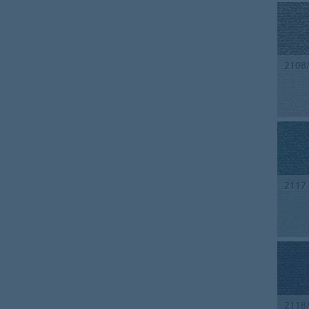
2108
2117
2118