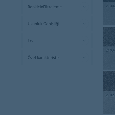
2100
RenkİçinFiltreleme
Uzunluk Genişliği
Lrv
2103
Özel karakteristik
2102