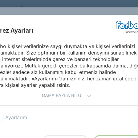
TURKEY
Sürdürülebilirlik
HAKKIMIZDA
KARİ
İLHAM KAYNAĞI &
U
rez Ayarları
SEGMENTLER
SÜRDÜRÜLEBILIRLIK
REFERANSLAR
bo kişisel verilerinize saygı duymakta ve kişisel verilerinizi
Tessera Layout & Outline
umaktadır. Size optimum bir kullanım deneyimi sunabilmek
n internet sitelerimizde çerez ve benzeri teknolojiler
lanıyoruz.. Mutlak gerekli çerezler bu kapsamda daima, diğ
ezler sadece siz kullanımını kabul etmeniz halinde
lanılmaktadır. «Ayarlarım»’dan izninizi her zaman iptal edebil
a kişisel ayarlar yapabilirsiniz.
DAHA FAZLA BILGI
enilikçi zemin çözümü, göz
tir.
Ayarlarım
arı zemin kaplama
 sayısız tasarım olasılığı