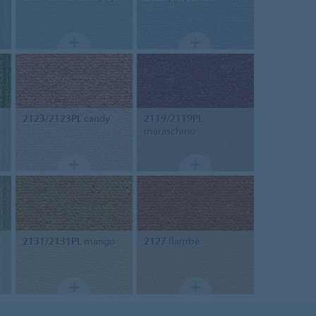
2123/2123PL
candy
2119/2119PL
maraschino
2131/2131PL
mango
2127
flambe