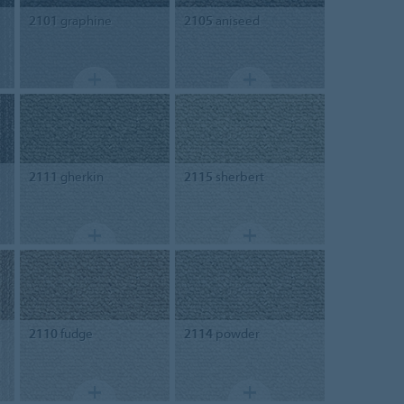
2101
graphine
2105
aniseed
2111
gherkin
2115
sherbert
2110
fudge
2114
powder