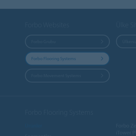
Forbo Websites
Ülke Si
Forbo Grubu
Ülkeniz
Forbo Flooring Systems
Forbo Movement Systems
Forbo Flooring Systems
Ürünler
Forbo Ze
iTower P