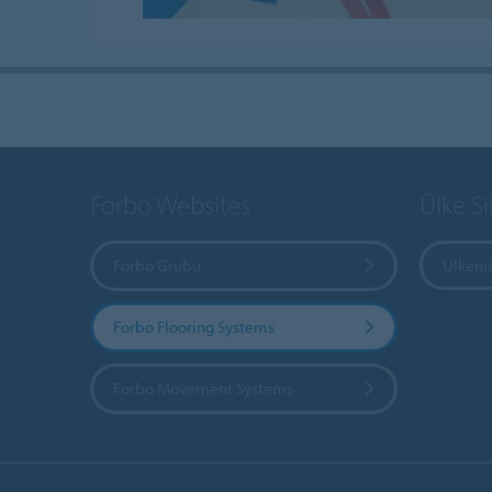
Forbo Websites
Ülke Si
Forbo Grubu
Ülkeniz
Forbo Flooring Systems
Forbo Movement Systems