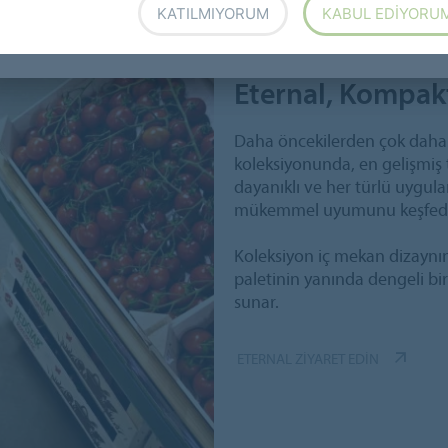
KATILMIYORUM
KABUL EDIYORU
Eternal, Kompakt
Daha öncekilerden çok daha f
koleksiyonunda, en gelişmiş 
dayanıklı ve her türlü uygul
mükemmel uyumunu keşfede
Koleksiyon iç mekan dizaynı
paletinin yanında dengeli bir
sunar.
ETERNAL ZIYARET EDIN