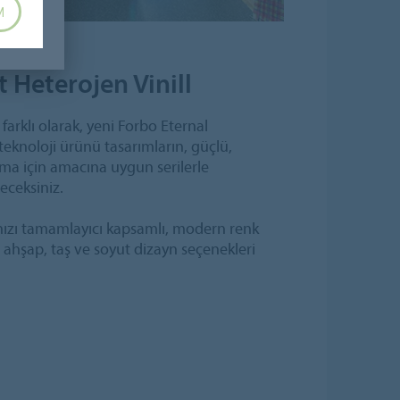
M
 Heterojen Vinill
arklı olarak, yeni Forbo Eternal
teknoloji ürünü tasarımların, güçlü,
ama için amacına uygun serilerle
ceksiniz.
nızı tamamlayıcı kapsamlı, modern renk
 ahşap, taş ve soyut dizayn seçenekleri