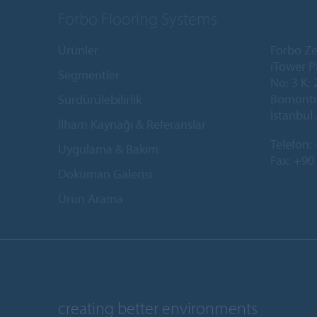
Forbo Flooring Systems
Ürünler
Forbo Ze
iTower P
Segmentler
No: 3 K: 
Bomonti 
Sürdürülebilirlik
İstanbul 
İlham Kaynağı & Referanslar
Telefon:
Uygulama & Bakım
Fax: +90
Doküman Galerisi
Ürün Arama
creating better environments