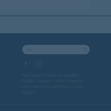
Yasal Uyarı & Kullanım Koşulları
Gizlilik
Cookies
Forbo Integrity
Line
Allura Decibel 2026
Çerez
Ayarları