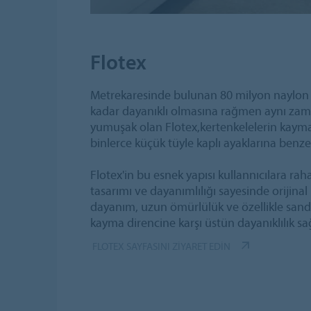
Flotex
Metrekaresinde bulunan 80 milyon naylon 6
kadar dayanıklı olmasına rağmen aynı zam
yumuşak olan Flotex,kertenkelelerin kayma
binlerce küçük tüyle kaplı ayaklarına benzeti
Flotex'in bu esnek yapısı kullannıcılara rah
tasarımı ve dayanımlılığı sayesinde orijinal 
dayanım, uzun ömürlülük ve özellikle sand
kayma direncine karşı üstün dayanıklılık sağ
FLOTEX SAYFASINI ZIYARET EDIN