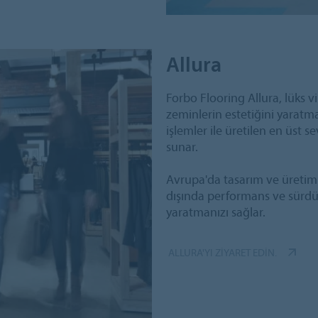
Allura
Forbo Flooring Allura, lüks vi
zeminlerin estetiğini yaratma
işlemler ile üretilen en üst s
sunar.
Avrupa'da tasarım ve üretimi 
dışında performans ve sürdürü
yaratmanızı sağlar.
ALLURA'YI ZIYARET EDIN.