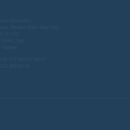
min Sistemleri
laza, Merkez Mah. Akar Cad.
25 D: 172
34381, Şişli
/ Türkiye
+90 212 809 03 16/17
 212 809 03 18