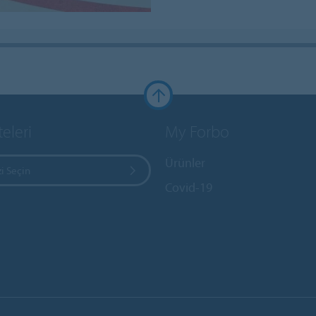
teleri
My Forbo
Ürünler
i Seçin
Covid-19