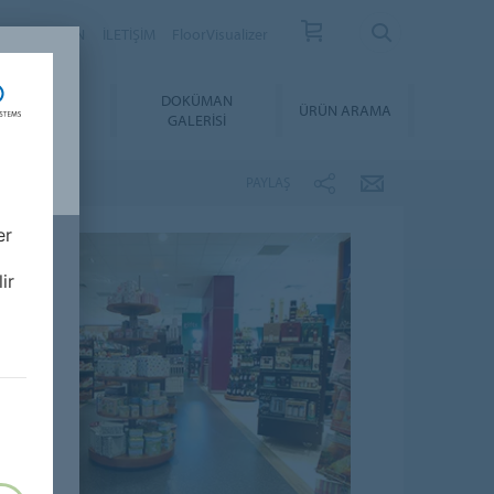
YER
BÜLTEN
İLETİŞİM
FloorVisualizer
YGULAMA &
DOKÜMAN
ÜRÜN ARAMA
BAKIM
GALERISI
PAYLAŞ
er
ir