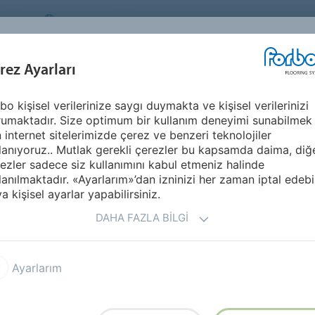
TURKEY
Sürdürülebilirlik
HAKKIMIZDA
KARİ
İLHAM KAYNAĞI &
U
rez Ayarları
SEGMENTLER
SÜRDÜRÜLEBILIRLIK
REFERANSLAR
bo kişisel verilerinize saygı duymakta ve kişisel verilerinizi
 Alanları
umaktadır. Size optimum bir kullanım deneyimi sunabilmek
n internet sitelerimizde çerez ve benzeri teknolojiler
lanıyoruz.. Mutlak gerekli çerezler bu kapsamda daima, diğ
rı
ezler sadece siz kullanımını kabul etmeniz halinde
lanılmaktadır. «Ayarlarım»’dan izninizi her zaman iptal edebil
a kişisel ayarlar yapabilirsiniz.
bulmalarına yardımcı olmak ya da en
urgulanabilmesi için, seçtiğiniz zemin
DAHA FAZLA BILGI
nlendirilmesinde hayati bir rol oynar.
 eşsiz özelliklere kadar uzanan Forbo’nun
 üzerinde etki yaratmasını sağlayacaktır.
Ayarlarım