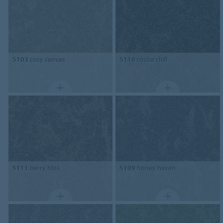
5103
cosy canvas
5110
cocoa chill
5111
berry bliss
5109
honey haven