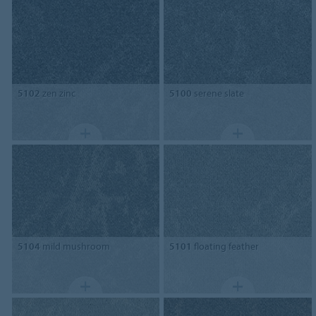
5102
zen zinc
5100
serene slate
5104
mild mushroom
5101
floating feather