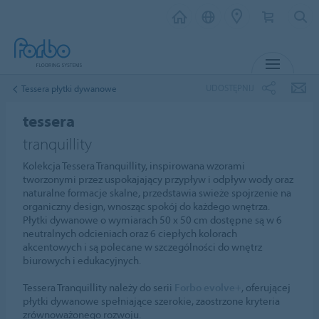
MENU
UDOSTĘPNIJ
Tessera płytki dywanowe
tessera
tranquillity
Kolekcja Tessera Tranquillity, inspirowana wzorami
tworzonymi przez uspokajający przypływ i odpływ wody oraz
naturalne formacje skalne, przedstawia swieże spojrzenie na
organiczny design, wnosząc spokój do każdego wnętrza.
Płytki dywanowe o wymiarach 50 x 50 cm dostępne są w 6
neutralnych odcieniach oraz 6 ciepłych kolorach
akcentowych i są polecane w szczególności do wnętrz
biurowych i edukacyjnych.
Tessera Tranquillity należy do serii
Forbo evolve+
, oferującej
płytki dywanowe spełniające szerokie, zaostrzone kryteria
zrównoważonego rozwoju.