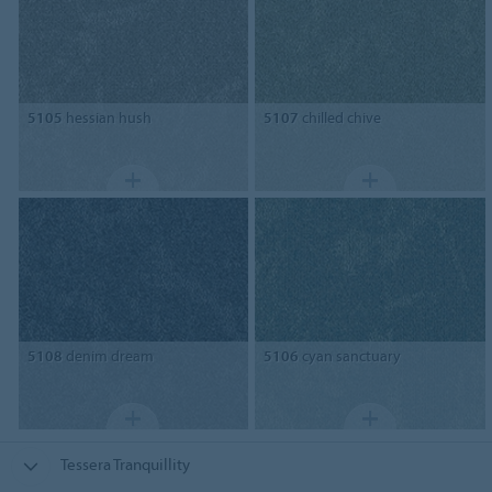
5105
hessian hush
5107
chilled chive
5108
denim dream
5106
cyan sanctuary
Tessera Tranquillity