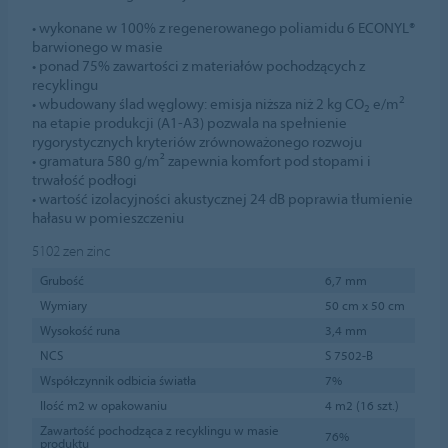
• wykonane w 100% z regenerowanego poliamidu 6 ECONYL®
barwionego w masie
• ponad 75% zawartości z materiałów pochodzących z
recyklingu
2
• wbudowany ślad węglowy: emisja niższa niż 2 kg CO
e/m
2
na etapie produkcji (A1-A3) pozwala na spełnienie
rygorystycznych kryteriów zrównoważonego rozwoju
• gramatura 580 g/m² zapewnia komfort pod stopami i
trwałość podłogi
• wartość izolacyjności akustycznej 24 dB poprawia tłumienie
hałasu w pomieszczeniu
5102
zen zinc
Grubość
6,7 mm
Wymiary
50 cm x 50 cm
Wysokość runa
3,4 mm
NCS
S 7502-B
Współczynnik odbicia światła
7%
Ilość m2 w opakowaniu
4 m2 (16 szt.)
Zawartość pochodząca z recyklingu w masie
76%
produktu