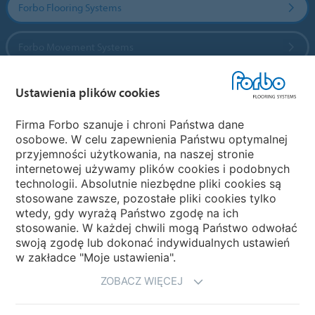
Forbo Flooring Systems
Forbo Movement Systems
Ustawienia plików cookies
Wybierz kraj
Firma Forbo szanuje i chroni Państwa dane
osobowe. W celu zapewnienia Państwu optymalnej
Wybierz kraj
przyjemności użytkowania, na naszej stronie
internetowej używamy plików cookies i podobnych
technologii. Absolutnie niezbędne pliki cookies są
My Forbo
stosowane zawsze, pozostałe pliki cookies tylko
wtedy, gdy wyrażą Państwo zgodę na ich
NEWSLETTER
stosowanie. W każdej chwili mogą Państwo odwołać
swoją zgodę lub dokonać indywidualnych ustawień
w zakładce "Moje ustawienia".
ZOBACZ WIĘCEJ