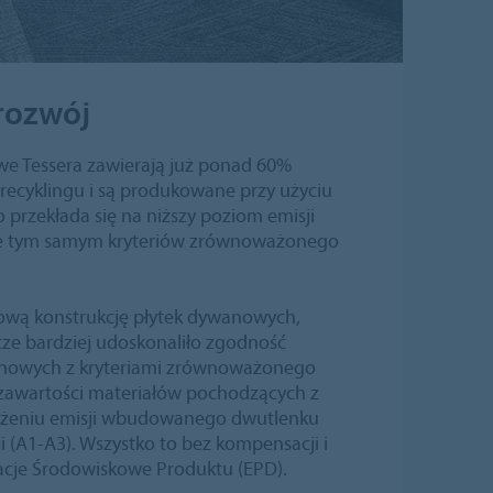
rozwój
e Tessera zawierają już ponad 60%
recyklingu i są produkowane przy użyciu
 przekłada się na niższy poziom emisji
nie tym samym kryteriów zrównoważonego
dową konstrukcję płytek dywanowych,
cze bardziej udoskonaliło zgodność
anowych z kryteriami zrównoważonego
 zawartości materiałów pochodzących z
niżeniu emisji wbudowanego dwutlenku
 (A1-A3). Wszystko to bez kompensacji i
acje Środowiskowe Produktu (EPD).