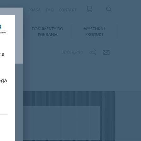
S
KARIERA
PRASA
FAQ
KONTAKT
TAŻ I
DOKUMENTY DO
WYSZUKAJ
GNACJA
POBRANIA
PRODUKT
UDOSTĘPNIJ
na
ogą