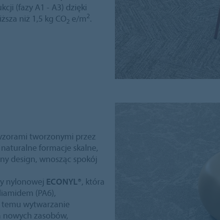
i (fazy A1 - A3) dzięki
2
iższa niż 1,5 kg CO
e/m
.
2
a wzorami tworzonymi przez
naturalne formacje skalne,
zny design, wnosząc spokój
zy nylonowej
ECONYL®
, która
liamidem (PA6),
i temu wytwarzanie
a nowych zasobów,