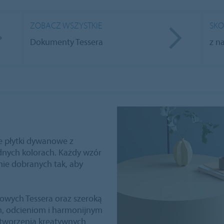
ZOBACZ WSZYSTKIE
SKO
Dokumenty Tessera
z n
e płytki dywanowe z
nych kolorach. Każdy wzór
nie dobranych tak, aby
owych Tessera oraz szeroką
m, odcieniom i harmonijnym
 tworzenia kreatywnych