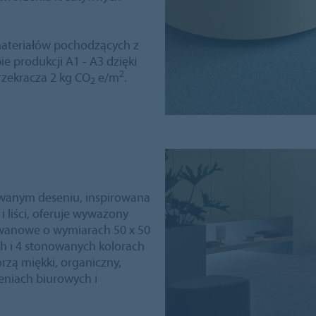
ateriałów pochodzących z
ie produkcji A1 - A3 dzięki
2
przekracza 2 kg CO
e/m
.
2
kowanym deseniu, inspirowana
 liści, oferuje wyważony
dywanowe o wymiarach 50 x 50
h i 4 stonowanych kolorach
rzą miękki, organiczny,
zeniach biurowych i