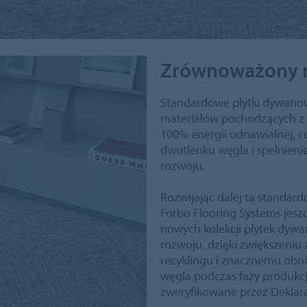
Zrównoważony 
Standardowe płytki dywanow
materiałów pochodzących z 
100% energii odnawialnej, co
dwutlenku węgla i spełnie
rozwoju.
Rozwijając dalej tą standar
Forbo Flooring Systems jesz
nowych kolekcji płytek dyw
rozwoju, dzięki zwiększeniu
recyklingu i znacznemu ob
węgla podczas fazy produkcji
zweryfikowane przez Deklar