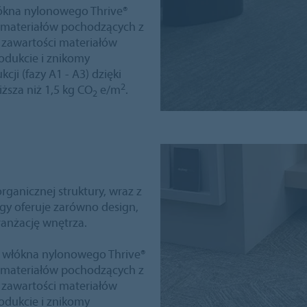
łókna nylonowego Thrive®
0% materiałów pochodzących z
% zawartości materiałów
odukcie i znikomy
i (fazy A1 - A3) dzięki
2
iższa niż 1,5 kg CO
e/m
.
2
ganicznej struktury, wraz z
gy oferuje zarówno design,
ranżację wnętrza.
m włókna nylonowego Thrive®
0% materiałów pochodzących z
% zawartości materiałów
odukcie i znikomy