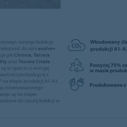
ażonego rozwoju kolekcje
ależność do serii
evolve+
.
cje jak
Chroma
,
Tessera
lity
oraz
Tessera Create
 są w oparciu o energię
wartości pochodzącej z
2
na etapie produkcji A1-A3,
nicję zrównoważonego
woju są na etapie
dzane do naszej kolekcji w