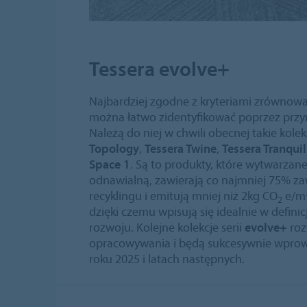
Tessera evolve+
Najbardziej zgodne z kryteriami zrównow
można łatwo zidentyfikować poprzez przyn
Należą do niej w chwili obecnej takie kolek
Topology
,
Tessera Twine
,
Tessera Tranquil
Space 1
. Są to produkty, które wytwarzane
odnawialną, zawierają co najmniej 75% za
recyklingu i emitują mniej niż 2kg CO
e/m
2
dzięki czemu wpisują się idealnie w defi
rozwoju. Kolejne kolekcje serii
evolve+
roz
opracowywania i będą sukcesywnie wprowa
roku 2025 i latach następnych.