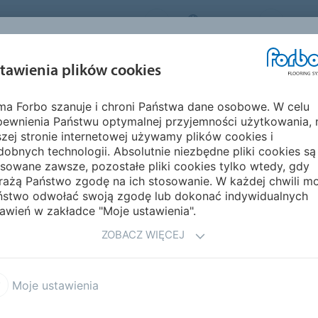
FORBO FLOORING SYSTEMS
POLAND
O NA
INSPIRACJE I
EKOLOGIA I
MON
tawienia plików cookies
EGMENTY
REALIZACJE
ŚRODOWISKO
PIELĘ
rma Forbo szanuje i chroni Państwa dane osobowe. W celu
era
Tessera Evolve
pewnienia Państwu optymalnej przyjemności użytkowania, 
AŻONYCH PŁYTEK
zej stronie internetowej używamy plików cookies i
obnych technologii. Absolutnie niezbędne pliki cookies są
BO
sowane zawsze, pozostałe pliki cookies tylko wtedy, gdy
rażą Państwo zgodę na ich stosowanie. W każdej chwili m
ństwo odwołać swoją zgodę lub dokonać indywidualnych
awień w zakładce "Moje ustawienia".
ZOBACZ WIĘCEJ
lve+
Moje ustawienia