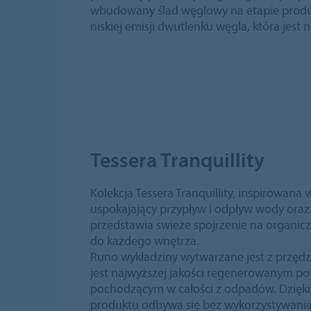
wbudowany ślad węglowy na etapie produkcj
niskiej emisji dwutlenku węgla, która jest n
Tessera Tranquillity
Kolekcja Tessera Tranquillity, inspirowan
uspokajający przypływ i odpływ wody oraz 
przedstawia swieże spojrzenie na organic
do każdego wnętrza.
Runo wykładziny wytwarzane jest z przęd
jest najwyższej jakości regenerowanym po
pochodzącym w całości z odpadów. Dzięk
produktu odbywa się bez wykorzystywani