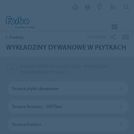
MENU
UDOSTĘPNIJ
Produkty
WYKŁADZINY DYWANOWE W PŁYTKACH
WYBIERZ PRODUKT W KATEGORII - WYKŁADZINY
DYWANOWE W PŁYTKACH
Tessera płytki dywanowe
Tessera Acoustic - SOFTbac
Tessera Evolve+