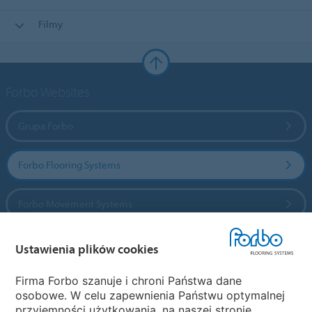
Filmy
Forbo Websites
Grupa Forbo
Forbo Flooring Systems
Forbo Movement Systems
Ustawienia plików cookies
Wybierz kraj
Firma Forbo szanuje i chroni Państwa dane
osobowe. W celu zapewnienia Państwu optymalnej
Wybierz kraj
przyjemności użytkowania, na naszej stronie