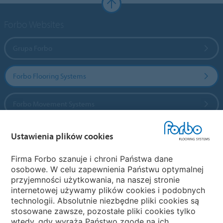
Forbo Websites
Grupa Forbo
Forbo Flooring Systems
Forbo Movement Systems
Ustawienia plików cookies
Wybierz kraj
Firma Forbo szanuje i chroni Państwa dane
osobowe. W celu zapewnienia Państwu optymalnej
Wybierz kraj
przyjemności użytkowania, na naszej stronie
internetowej używamy plików cookies i podobnych
technologii. Absolutnie niezbędne pliki cookies są
My Forbo
stosowane zawsze, pozostałe pliki cookies tylko
wtedy, gdy wyrażą Państwo zgodę na ich