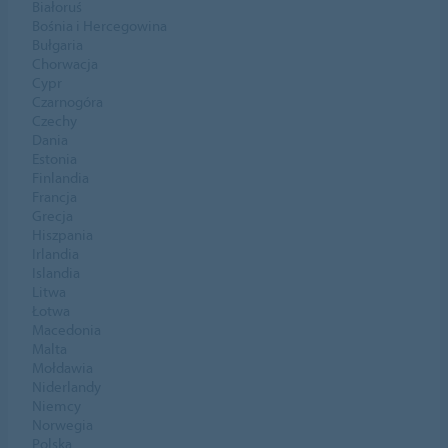
Białoruś
Bośnia i Hercegowina
Bułgaria
Chorwacja
Cypr
Czarnogóra
Czechy
Dania
Estonia
Finlandia
Francja
Grecja
Hiszpania
Irlandia
Islandia
Litwa
Łotwa
Macedonia
Malta
Mołdawia
Niderlandy
Niemcy
Norwegia
Polska