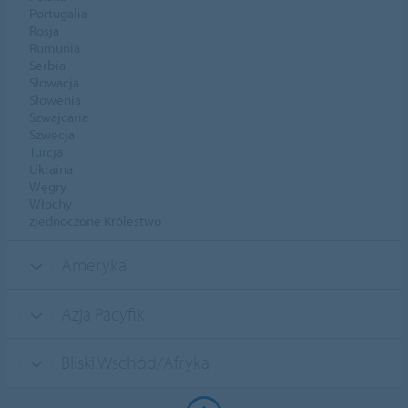
Portugalia
Rosja
Rumunia
Serbia
Słowacja
Słowenia
Szwajcaria
Szwecja
Turcja
Ukraina
Węgry
Włochy
zjednoczone Królestwo
Ameryka
Azja Pacyfik
Bliski Wschód/Afryka