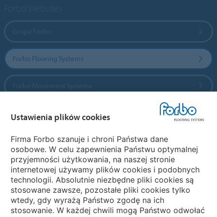
Forbo Websites
Grupa Forbo
Forbo Flooring Systems
Forbo Movement Systems
Ustawienia plików cookies
Wybierz kraj
Firma Forbo szanuje i chroni Państwa dane
osobowe. W celu zapewnienia Państwu optymalnej
Wybierz kraj
przyjemności użytkowania, na naszej stronie
internetowej używamy plików cookies i podobnych
technologii. Absolutnie niezbędne pliki cookies są
My Forbo
stosowane zawsze, pozostałe pliki cookies tylko
wtedy, gdy wyrażą Państwo zgodę na ich
NEWSLETTER
stosowanie. W każdej chwili mogą Państwo odwołać