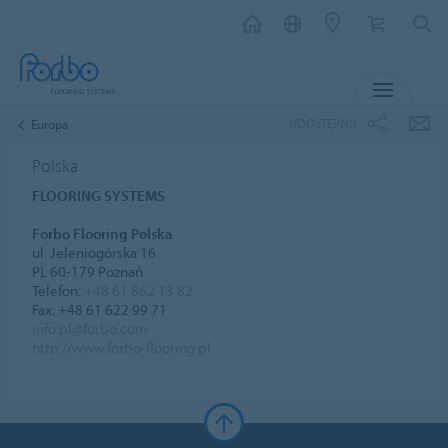
MENU
UDOSTĘPNIJ
Europa
Polska
FLOORING SYSTEMS
Forbo Flooring Polska
ul. Jeleniogórska 16
PL 60-179 Poznań
Telefon:
+48 61 862 13 82
Fax: +48 61 622 99 71
info.pl@forbo.com
http://www.forbo-flooring.pl