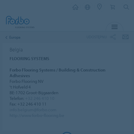
MENU
UDOSTĘPNIJ
Europa
Belgia
FLOORING SYSTEMS
Forbo Flooring Systems / Building & Construction
Adhesives
Forbo Flooring NV
't Hofveld 4
BE-1702 Groot-Bijgaarden
Telefon:
+32 246 410 10
Fax: +32 246 410 11
info.belgium@forbo.com
http://www.forbo-flooring.be