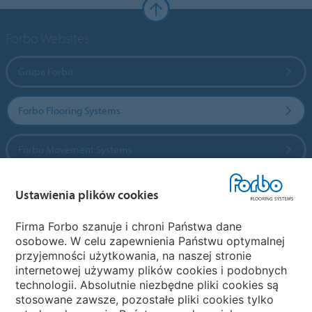
Forbo Websites
Grupa Forbo
Forbo Flooring Systems
Forbo Movement Systems
Ustawienia plików cookies
Wybierz kraj
Firma Forbo szanuje i chroni Państwa dane
osobowe. W celu zapewnienia Państwu optymalnej
Wybierz kraj
przyjemności użytkowania, na naszej stronie
internetowej używamy plików cookies i podobnych
technologii. Absolutnie niezbędne pliki cookies są
My Forbo
stosowane zawsze, pozostałe pliki cookies tylko