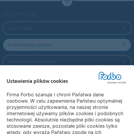
Forbo Websites
Grupa Forbo
Forbo Flooring Systems
Forbo Movement Systems
Ustawienia plików cookies
Wybierz kraj
Firma Forbo szanuje i chroni Państwa dane
osobowe. W celu zapewnienia Państwu optymalnej
Wybierz kraj
przyjemności użytkowania, na naszej stronie
internetowej używamy plików cookies i podobnych
technologii. Absolutnie niezbędne pliki cookies są
My Forbo
stosowane zawsze, pozostałe pliki cookies tylko
wtedy, gdy wyrażą Państwo zgodę na ich