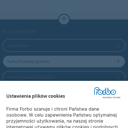
Forbo Websites
Grupa Forbo
Forbo Flooring Systems
Forbo Movement Systems
Ustawienia plików cookies
Wybierz kraj
Firma Forbo szanuje i chroni Państwa dane
osobowe. W celu zapewnienia Państwu optymalnej
Wybierz kraj
przyjemności użytkowania, na naszej stronie
internetowej używamy plików cookies i podobnych