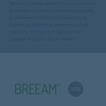
Fabryka w Chateau Renault dysponuje dwoma
drukarkami cyfrowymi, które drukują projekty
na zamówienie. Produkcja rozpoczyna się
dopiero po otrzymaniu zamówienia, dzięki
czemu nie ma zbędnych zapasów i nie
powstaje wysypisko starych kolekcji.