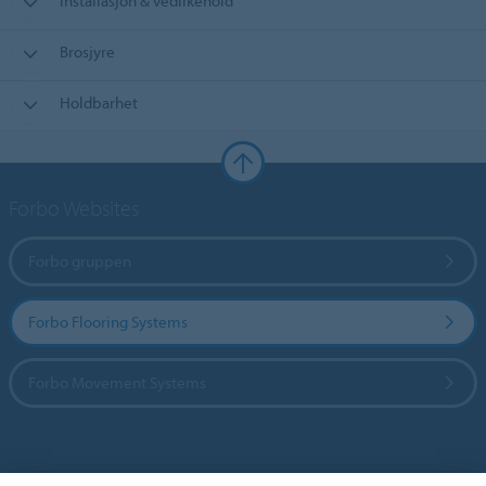
Installasjon & vedlikehold
Brosjyre
Holdbarhet
Forbo Websites
Forbo gruppen
Forbo Flooring Systems
Forbo Movement Systems
Hjemmeside per land