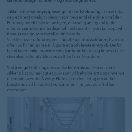
slående design for hotell- og fritidssegmentet.
Takket være vår
høyoppløselige utskriftsteknologi
, kan vi tilby
deg et bredt utvalg av design som passer til alle dine områder.
Et trendy hotell i hjertet av byen, et koselig anlegg på fjellet
eller en sjarmerende tradisjonell restaurant – hvert konsept vil
finne et design som forteller sin historie.
Vi er klar over utfordringene i hotell- og fritidssektoren, hvor du
ofte kun har én sjanse til å gjøre
et godt førsteinntrykk
. Derfor
har vi laget unike mønstre som kan koordineres og finnes i ulike
størrelser, eller utviklet spesielt for f.eks. korridorer.
Ved å velge Flotex og dens unike konstruksjon kan du være
sikker på at du har lagt et gulv som vil beholde sitt opprinnelige
utseende over tid. Å velge Flotex er en forsikring om at dine
besøkende vil bli ønsket velkommen i miljøet du alltid har
drømt om!