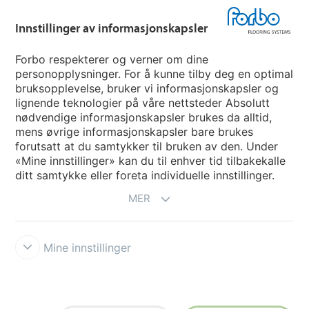
Innstillinger av informasjonskapsler
Velg land
Forbo respekterer og verner om dine
personopplysninger. For å kunne tilby deg en optimal
My Forbo
bruksopplevelse, bruker vi informasjonskapsler og
lignende teknologier på våre nettsteder Absolutt
INFORMASJON COVID-19
nødvendige informasjonskapsler brukes da alltid,
Support - Ansvarsfraskrivelse
mens øvrige informasjonskapsler bare brukes
forutsatt at du samtykker til bruken av den. Under
«Mine innstillinger» kan du til enhver tid tilbakekalle
ditt samtykke eller foreta individuelle innstillinger.
MER
Mine innstillinger
Ansvarsfraskrivelse og vilkår
Personvernerklæring
Informasjonskapsler
Forbo Integrity Line
Innstillinger av
informasjonskapsler