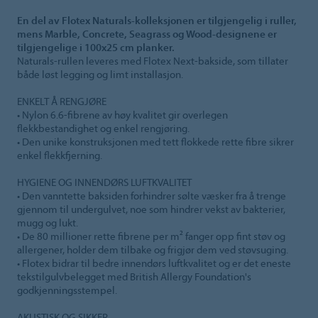
En del av Flotex Naturals-kolleksjonen er tilgjengelig i ruller,
mens Marble, Concrete, Seagrass og Wood-designene er
tilgjengelige i 100x25 cm planker.
Naturals-rullen leveres med Flotex Next-bakside, som tillater
både løst legging og limt installasjon.
ENKELT Å RENGJØRE
• Nylon 6.6-fibrene av høy kvalitet gir overlegen
flekkbestandighet og enkel rengjøring.
• Den unike konstruksjonen med tett flokkede rette fibre sikrer
enkel flekkfjerning.
HYGIENE OG INNENDØRS LUFTKVALITET
• Den vanntette baksiden forhindrer sølte væsker fra å trenge
gjennom til undergulvet, noe som hindrer vekst av bakterier,
mugg og lukt.
• De 80 millioner rette fibrene per m² fanger opp fint støv og
allergener, holder dem tilbake og frigjør dem ved støvsuging.
• Flotex bidrar til bedre innendørs luftkvalitet og er det eneste
tekstilgulvbelegget med British Allergy Foundation's
godkjenningsstempel.
AKUSTISK OG SIKKER