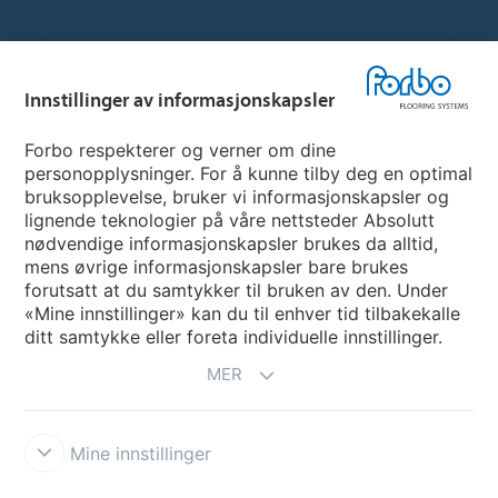
Hjemmeside per land
Innstillinger av informasjonskapsler
Velg land
Forbo respekterer og verner om dine
personopplysninger. For å kunne tilby deg en optimal
My Forbo
bruksopplevelse, bruker vi informasjonskapsler og
lignende teknologier på våre nettsteder Absolutt
INFORMASJON COVID-19
nødvendige informasjonskapsler brukes da alltid,
Support - Ansvarsfraskrivelse
mens øvrige informasjonskapsler bare brukes
forutsatt at du samtykker til bruken av den. Under
«Mine innstillinger» kan du til enhver tid tilbakekalle
ditt samtykke eller foreta individuelle innstillinger.
MER
Mine innstillinger
Ansvarsfraskrivelse og vilkår
Personvernerklæring
Informasjonskapsler
Forbo Integrity Line
Innstillinger av