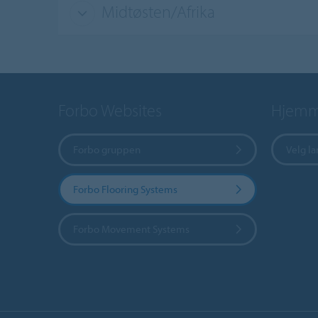
Midtøsten/Afrika
Forbo Websites
Hjemme
Forbo gruppen
Velg l
Forbo Flooring Systems
Forbo Movement Systems