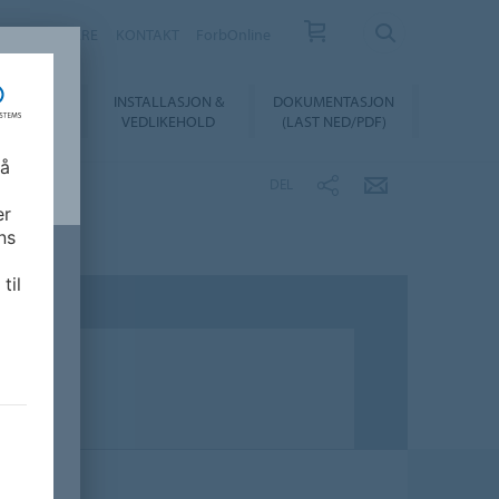
FORHANDLERE
KONTAKT
ForbOnline
INSTALLASJON &
DOKUMENTASJON
SUALIZER
VEDLIKEHOLD
(LAST NED/PDF)
 å
DEL
er
ns
til