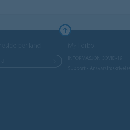
side per land
My Forbo
INFORMASJON COVID-19
and
Support - Ansvarsfraskrivels