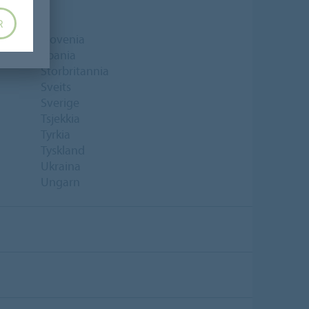
R
Slovenia
Spania
Storbritannia
Sveits
Sverige
Tsjekkia
Tyrkia
Tyskland
Ukraina
Ungarn