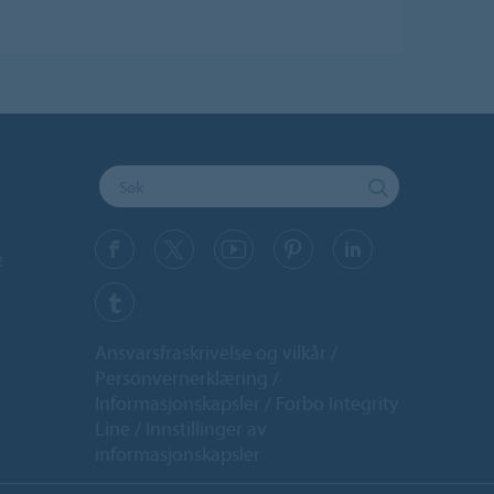
e
Ansvarsfraskrivelse og vilkår
Personvernerklæring
Informasjonskapsler
Forbo Integrity
Line
Innstillinger av
informasjonskapsler