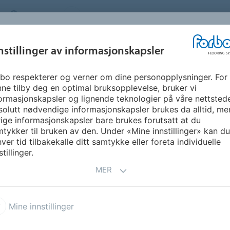
NORWAY
OM OSS
KARRIERE
FAQ
NYHETSBREV
INSPIRASJON &
nstillinger av informasjonskapsler
SEGMENTER
BÆREKRAFT
FLOORVI
REFERANSER
bo respekterer og verner om dine personopplysninger. For
ne tilby deg en optimal bruksopplevelse, bruker vi
ormasjonskapsler og lignende teknologier på våre nettsted
olutt nødvendige informasjonskapsler brukes da alltid, me
ige informasjonskapsler bare brukes forutsatt at du
tykker til bruken av den. Under «Mine innstillinger» kan du 
ver tid tilbakekalle ditt samtykke eller foreta individuelle
stillinger.
MER
Mine innstillinger