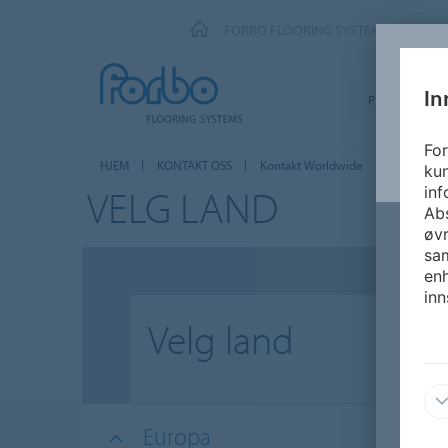
FORBO FLOORING SYSTEMS
In
PRODUKTER
For
HJEM
KONTAKT OSS
Kontakt Worldwide
kun
VELG LAND
inf
Abs
øvr
sam
enh
inn
Velg land
Europa