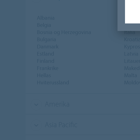
Albania
Irland
Belgia
Island
Bosnia og Herzegovina
Italia
Bulgaria
Kroati
Danmark
Kypros
Estland
Latvia
Finland
Litaue
Frankrike
Maked
Hellas
Malta
Hviterussland
Moldo
Amerika
Asia Pacific