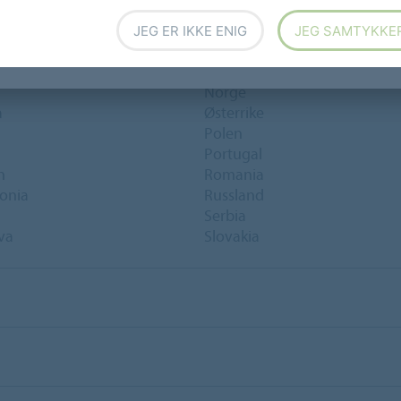
JEG ER IKKE ENIG
JEG SAMTYKKE
Montenegro
Nederland
Norge
a
Østerrike
Polen
Portugal
n
Romania
onia
Russland
Serbia
va
Slovakia