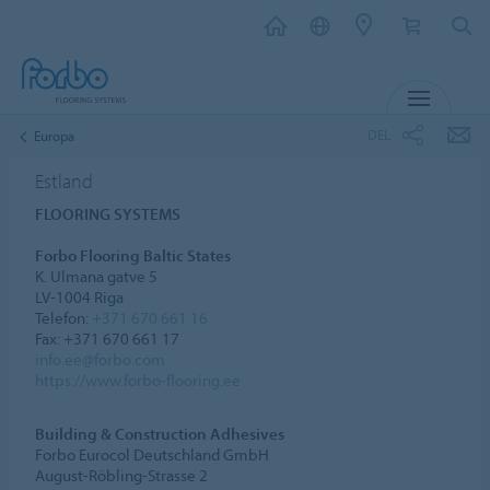
MENY
DEL
Europa
Estland
FLOORING SYSTEMS
Forbo Flooring Baltic States
K. Ulmana gatve 5
LV-1004 Riga
Telefon:
+371 670 661 16
Fax: +371 670 661 17
info.ee@forbo.com
https://www.forbo-flooring.ee
Building & Construction Adhesives
Forbo Eurocol Deutschland GmbH
August-Röbling-Strasse 2