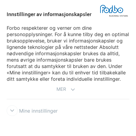
Hjemmeside per land
Innstillinger av informasjonskapsler
Velg land
Forbo respekterer og verner om dine
personopplysninger. For å kunne tilby deg en optimal
My Forbo
bruksopplevelse, bruker vi informasjonskapsler og
lignende teknologier på våre nettsteder Absolutt
INFORMASJON COVID-19
nødvendige informasjonskapsler brukes da alltid,
Support - Ansvarsfraskrivelse
mens øvrige informasjonskapsler bare brukes
forutsatt at du samtykker til bruken av den. Under
«Mine innstillinger» kan du til enhver tid tilbakekalle
ditt samtykke eller foreta individuelle innstillinger.
MER
Mine innstillinger
Ansvarsfraskrivelse og vilkår
Personvernerklæring
Informasjonskapsler
Forbo Integrity Line
Innstillinger av
informasjonskapsler