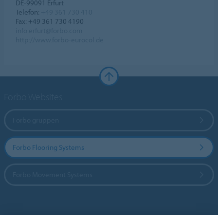
DE-99091 Erfurt
Telefon:
+49 361 730 410
Fax: +49 361 730 4190
info.erfurt@forbo.com
http://www.forbo-eurocol.de
Forbo Websites
Forbo gruppen
Forbo Flooring Systems
Forbo Movement Systems